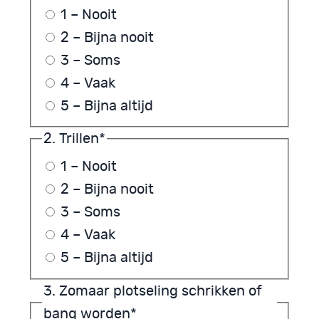
1 – Nooit
2 – Bijna nooit
3 – Soms
4 – Vaak
5 – Bijna altijd
2. Trillen
*
1 – Nooit
2 – Bijna nooit
3 – Soms
4 – Vaak
5 – Bijna altijd
3. Zomaar plotseling schrikken of
bang worden
*