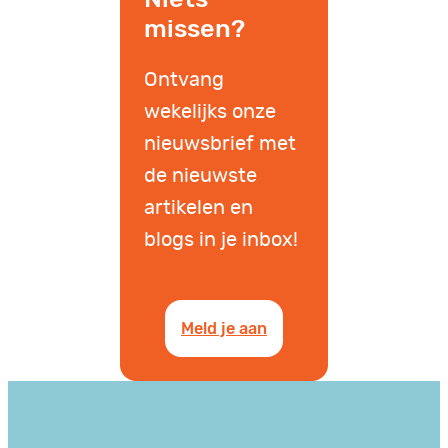
missen?
Ontvang
wekelijks onze
nieuwsbrief met
de nieuwste
artikelen en
blogs in je inbox!
Meld je aan