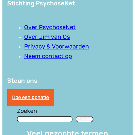
Stichting PsychoseNet
Over PsychoseNet
Over Jim van Os
Privacy & Voorwaarden
Neem contact op
Steun ons
Doe een donatie
Zoeken
Zoeken
Veel gezochte termen