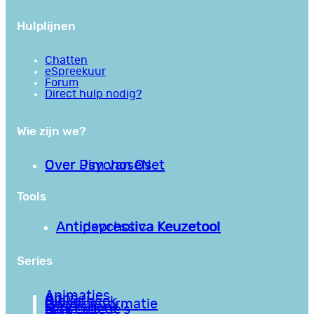
Hulplijnen
Chatten
eSpreekuur
Forum
Direct hulp nodig?
Wie zijn we?
Over PsychoseNet
Over Jim van Os
Tools
Antipsychotica Keuzetool
Antidepressiva Keuzetool
Series
Animaties
Apps
Bibliotheek
Goede informatie
Kennisbank
Mini college’s
Podcasts