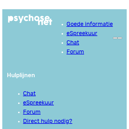
Ga
naar
Goede informatie
de
eSpreekuur
inhoud
Chat
Forum
Hulplijnen
Chat
eSpreekuur
Forum
Direct hulp nodig?