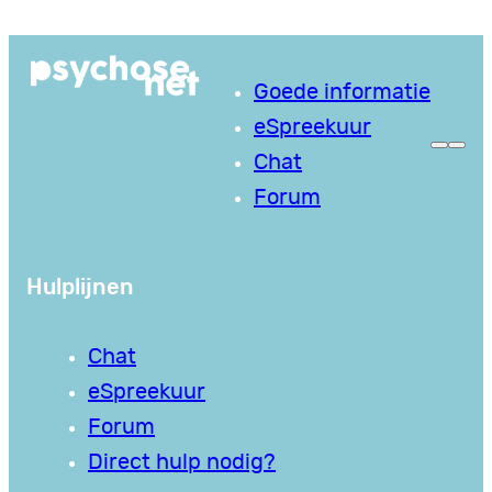
Ga
naar
Goede informatie
de
eSpreekuur
inhoud
Chat
Forum
Hulplijnen
Chat
eSpreekuur
Forum
Direct hulp nodig?