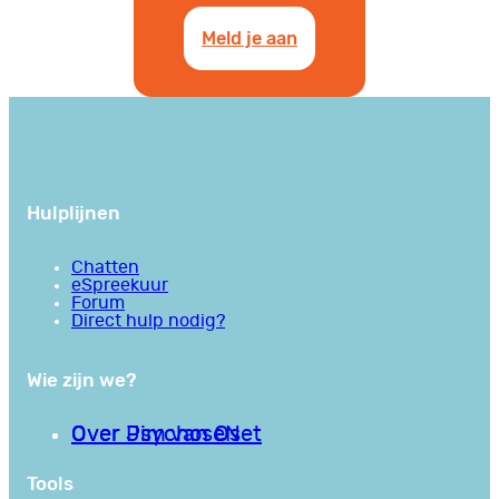
Meld je aan
Hulplijnen
Chatten
eSpreekuur
Forum
Direct hulp nodig?
Wie zijn we?
Over PsychoseNet
Over Jim van Os
Tools