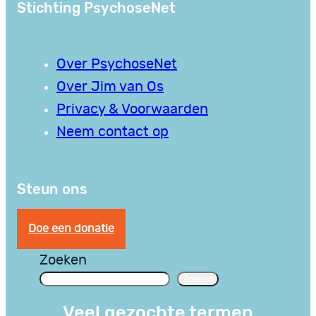
Stichting PsychoseNet
Over PsychoseNet
Over Jim van Os
Privacy & Voorwaarden
Neem contact op
Steun ons
Doe een donatie
Zoeken
Zoeken
Veel gezochte termen