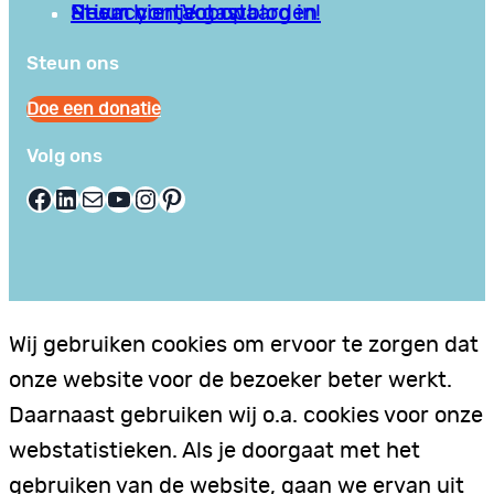
Privacy en Voorwaarden
Stuur hier je gastblog in!
Neem contact op
Steun ons
Doe een donatie
Volg ons
Facebook
LinkedIn
E-mail
YouTube
Instagram
Pinterest
Wij gebruiken cookies om ervoor te zorgen dat
onze website voor de bezoeker beter werkt.
Daarnaast gebruiken wij o.a. cookies voor onze
webstatistieken. Als je doorgaat met het
gebruiken van de website, gaan we ervan uit