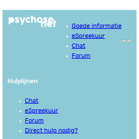
Ga
naar
Goede informatie
de
eSpreekuur
inhoud
Chat
Forum
Hulplijnen
Chat
eSpreekuur
Forum
Direct hulp nodig?