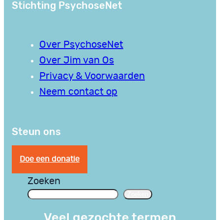
Stichting PsychoseNet
Over PsychoseNet
Over Jim van Os
Privacy & Voorwaarden
Neem contact op
Steun ons
Doe een donatie
Zoeken
Zoeken
Veel gezochte termen