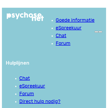
Ga
naar
Goede informatie
de
eSpreekuur
inhoud
Chat
Forum
Hulplijnen
Chat
eSpreekuur
Forum
Direct hulp nodig?