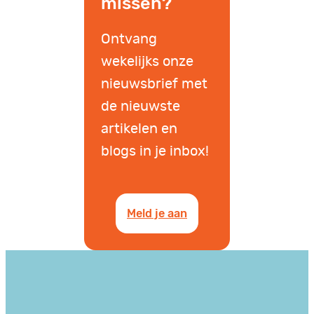
missen?
Ontvang
wekelijks onze
nieuwsbrief met
de nieuwste
artikelen en
blogs in je inbox!
Meld je aan