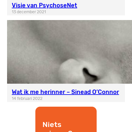
Visie van PsychoseNet
13 december 2021
Wat ik me herinner – Sinead O’Connor
14 februari 2022
Niets