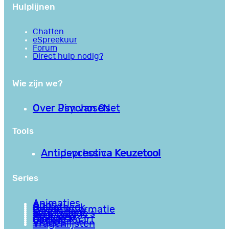
Hulplijnen
Chatten
eSpreekuur
Forum
Direct hulp nodig?
Wie zijn we?
Over PsychoseNet
Over Jim van Os
Tools
Antipsychotica Keuzetool
Antidepressiva Keuzetool
Series
Animaties
Apps
Bibliotheek
Goede informatie
Kennisbank
Mini college’s
Podcasts
Reviews
Sociale Kaart
Video’s
Vragenlijsten