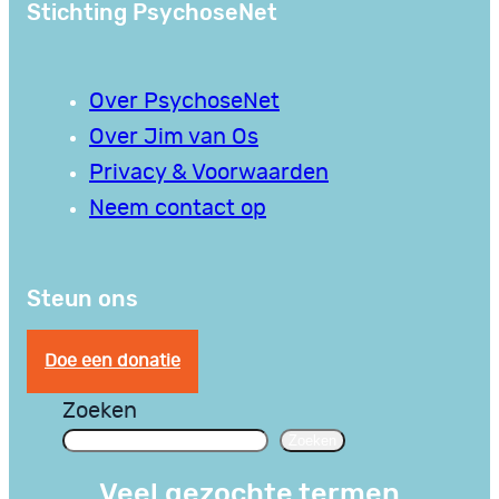
Stichting PsychoseNet
Over PsychoseNet
Over Jim van Os
Privacy & Voorwaarden
Neem contact op
Steun ons
Doe een donatie
Zoeken
Zoeken
Veel gezochte termen