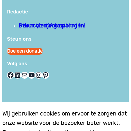
Redactie
Privacy en Voorwaarden
Stuur hier je gastblog in!
Neem contact op
Steun ons
Doe een donatie
Volg ons
Facebook
LinkedIn
E-mail
YouTube
Instagram
Pinterest
Wij gebruiken cookies om ervoor te zorgen dat
onze website voor de bezoeker beter werkt.