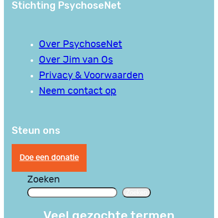
Stichting PsychoseNet
Over PsychoseNet
Over Jim van Os
Privacy & Voorwaarden
Neem contact op
Steun ons
Doe een donatie
Zoeken
Zoeken
Veel gezochte termen