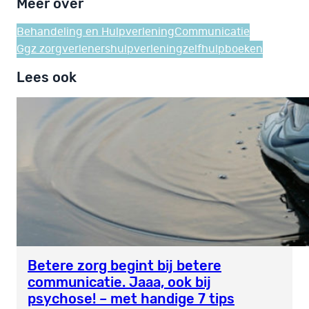
Meer over
Behandeling en Hulpverlening
Communicatie
Ggz zorgverleners
hulpverlening
zelfhulpboeken
Lees ook
Betere zorg begint bij betere
communicatie. Jaaa, ook bij
psychose! – met handige 7 tips