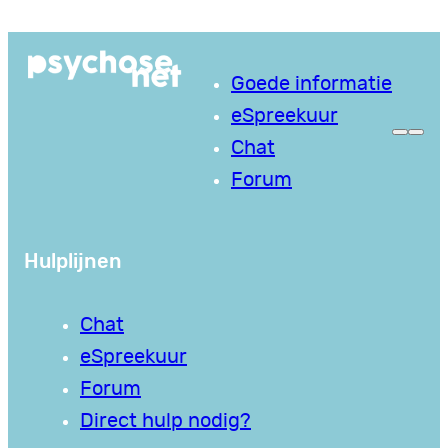
Ga
naar
Goede informatie
de
eSpreekuur
inhoud
Chat
Forum
Hulplijnen
Chat
eSpreekuur
Forum
Direct hulp nodig?