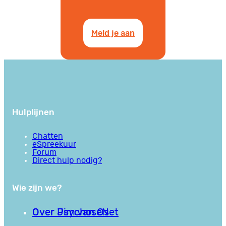
Meld je aan
Hulplijnen
Chatten
eSpreekuur
Forum
Direct hulp nodig?
Wie zijn we?
Over PsychoseNet
Over Jim van Os