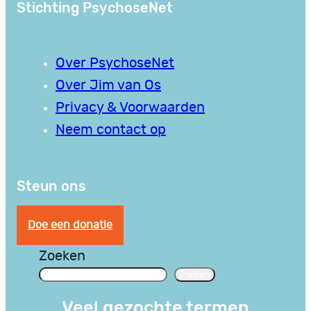
Stichting PsychoseNet
Over PsychoseNet
Over Jim van Os
Privacy & Voorwaarden
Neem contact op
Steun ons
Doe een donatie
Zoeken
Zoeken
Veel gezochte termen