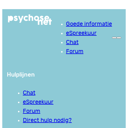
Ga
naar
Goede informatie
de
eSpreekuur
inhoud
Chat
Forum
Hulplijnen
Chat
eSpreekuur
Forum
Direct hulp nodig?