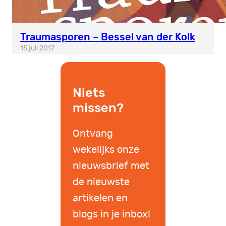
Traumasporen – Bessel van der Kolk
15 juli 2017
Niets
missen?
Ontvang
wekelijks onze
nieuwsbrief met
de nieuwste
artikelen en
blogs in je inbox!