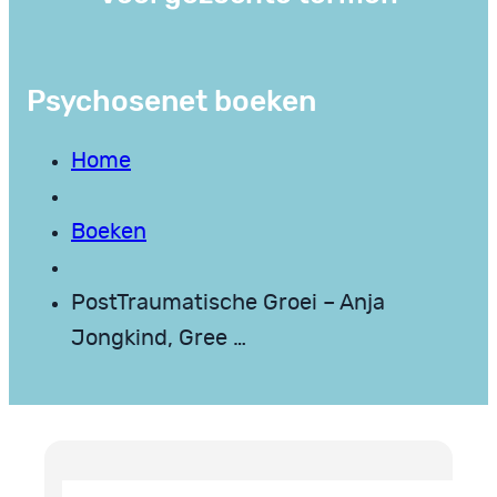
Psychosenet boeken
Home
Boeken
PostTraumatische Groei – Anja
Jongkind, Gree …