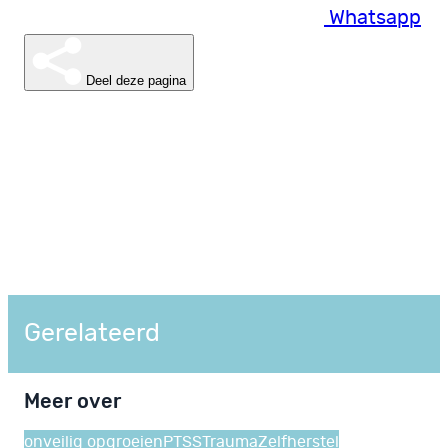
Whatsapp
Deel deze pagina
Gerelateerd
Meer over
onveilig opgroeien
PTSS
Trauma
Zelfherstel