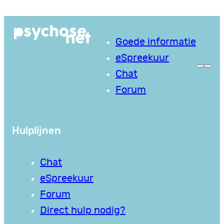
Ga
naar
Goede informatie
de
eSpreekuur
inhoud
Chat
Forum
Hulplijnen
Chat
eSpreekuur
Forum
Direct hulp nodig?