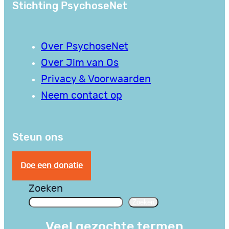
Stichting PsychoseNet
Over PsychoseNet
Over Jim van Os
Privacy & Voorwaarden
Neem contact op
Steun ons
Doe een donatie
Zoeken
Zoeken
Veel gezochte termen