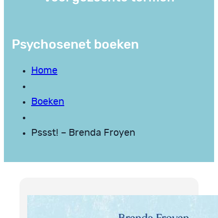
Psychosenet boeken
Home
Boeken
Pssst! – Brenda Froyen