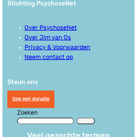
Stichting PsychoseNet
Over PsychoseNet
Over Jim van Os
Privacy & Voorwaarden
Neem contact op
Steun ons
Doe een donatie
Zoeken
Zoeken
Veel gezochte termen