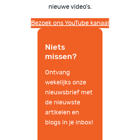
nieuwe video’s.
Bezoek ons YouTube kanaal
Niets
missen?
Ontvang
wekelijks onze
nieuwsbrief met
de nieuwste
artikelen en
blogs in je inbox!