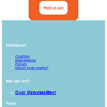
Meld je aan
Hulplijnen
Chatten
eSpreekuur
Forum
Direct hulp nodig?
Wie zijn we?
Over PsychoseNet
Over Jim van Os
Tools