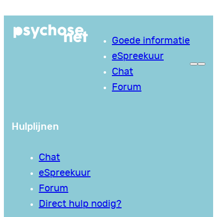
Ga
naar
Goede informatie
de
eSpreekuur
inhoud
Chat
Forum
Hulplijnen
Chat
eSpreekuur
Forum
Direct hulp nodig?