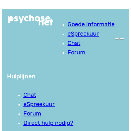
Ga
naar
Goede informatie
de
eSpreekuur
inhoud
Chat
Forum
Hulplijnen
Chat
eSpreekuur
Forum
Direct hulp nodig?