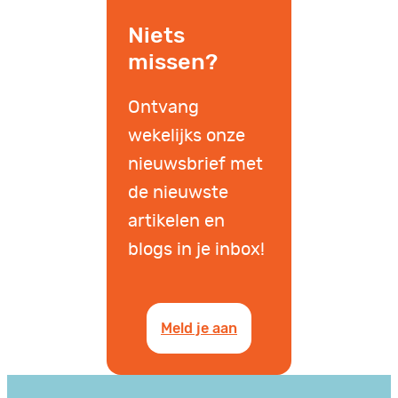
Niets
missen?
Ontvang
wekelijks onze
nieuwsbrief met
de nieuwste
artikelen en
blogs in je inbox!
Meld je aan