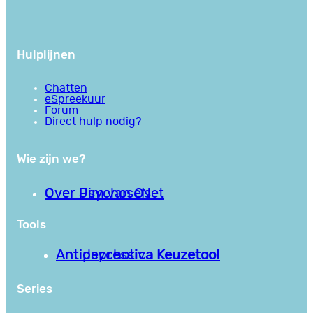
Hulplijnen
Chatten
eSpreekuur
Forum
Direct hulp nodig?
Wie zijn we?
Over PsychoseNet
Over Jim van Os
Tools
Antipsychotica Keuzetool
Antidepressiva Keuzetool
Series