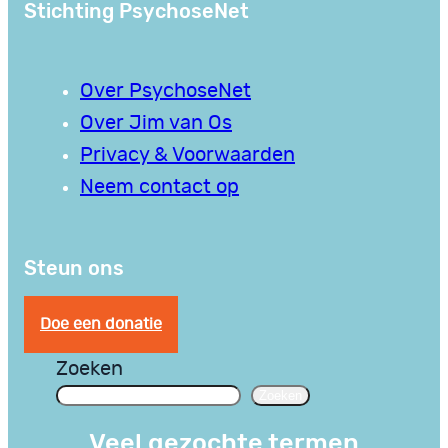
Stichting PsychoseNet
Over PsychoseNet
Over Jim van Os
Privacy & Voorwaarden
Neem contact op
Steun ons
Doe een donatie
Zoeken
Zoeken
Veel gezochte termen