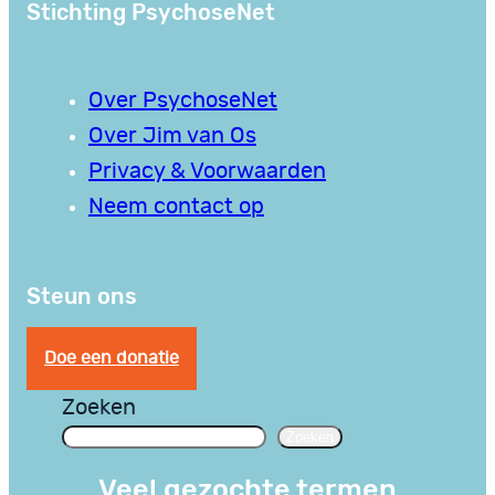
Stichting PsychoseNet
Over PsychoseNet
Over Jim van Os
Privacy & Voorwaarden
Neem contact op
Steun ons
Doe een donatie
Zoeken
Zoeken
Veel gezochte termen