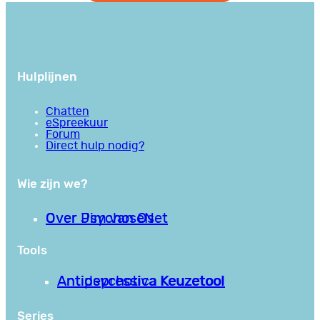
Hulplijnen
Chatten
eSpreekuur
Forum
Direct hulp nodig?
Wie zijn we?
Over PsychoseNet
Over Jim van Os
Tools
Antipsychotica Keuzetool
Antidepressiva Keuzetool
Series