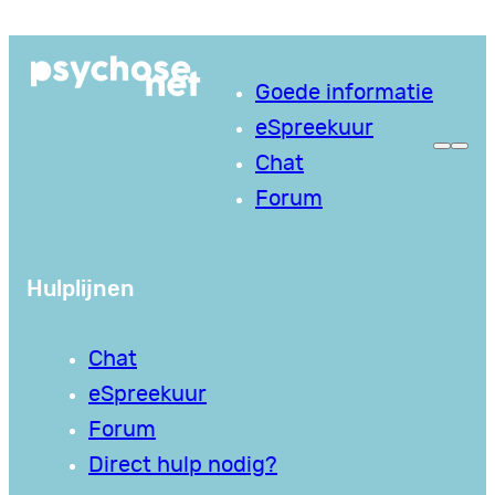
Ga
naar
Goede informatie
de
eSpreekuur
inhoud
Chat
Forum
Hulplijnen
Chat
eSpreekuur
Forum
Direct hulp nodig?