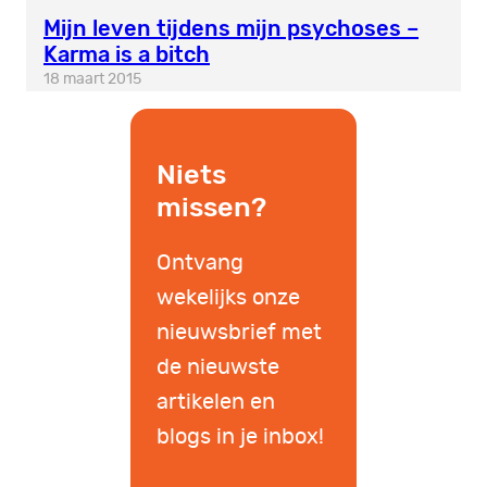
Mijn leven tijdens mijn psychoses –
Karma is a bitch
18 maart 2015
Niets
missen?
Ontvang
wekelijks onze
nieuwsbrief met
de nieuwste
artikelen en
blogs in je inbox!