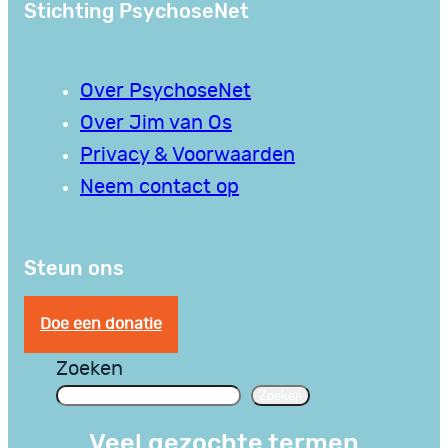
Stichting PsychoseNet
Over PsychoseNet
Over Jim van Os
Privacy & Voorwaarden
Neem contact op
Steun ons
Doe een donatie
Zoeken
Zoeken
Veel gezochte termen