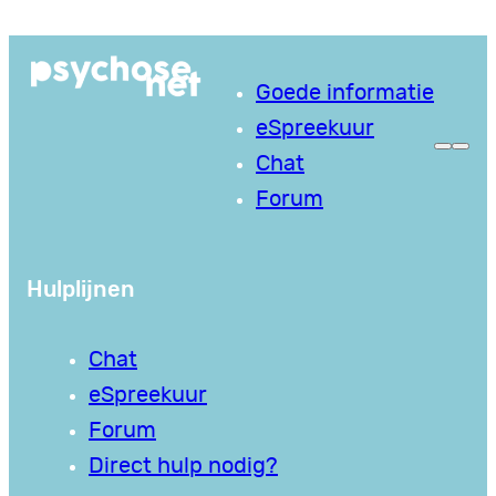
Ga
naar
Goede informatie
de
eSpreekuur
inhoud
Chat
Forum
Hulplijnen
Chat
eSpreekuur
Forum
Direct hulp nodig?