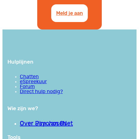
Meld je aan
Hulplijnen
Chatten
eSpreekuur
Forum
Direct hulp nodig?
Wie zijn we?
Over PsychoseNet
Over Jim van Os
Tools