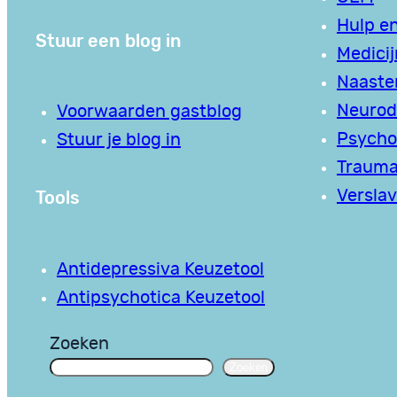
Hulp en
Stuur een blog in
Medici
Naaste
Neurodi
Voorwaarden gastblog
Psycho
Stuur je blog in
Traum
Tools
Verslav
Antidepressiva Keuzetool
Antipsychotica Keuzetool
Zoeken
Zoeken