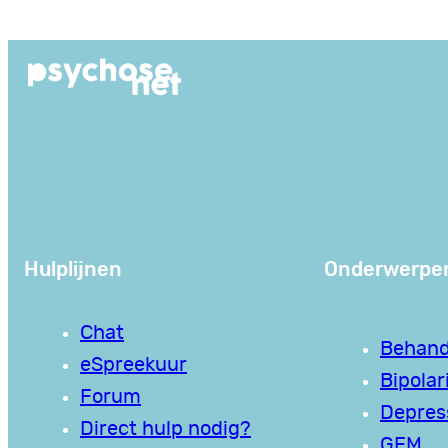
Ga
naar
de
inhoud
Hulplijnen
Onderwerpe
Chat
Behand
eSpreekuur
Bipolari
Forum
Depres
Direct hulp nodig?
GEM