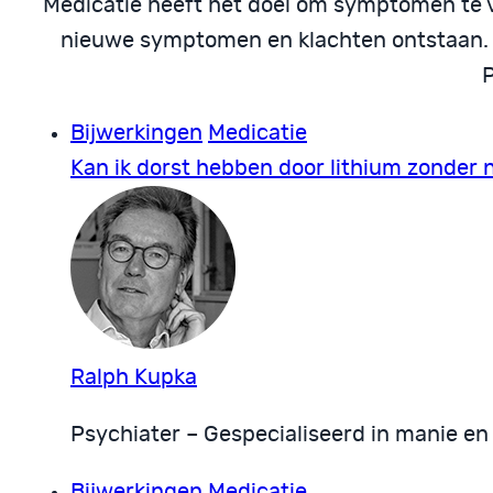
Medicatie heeft het doel om symptomen te v
nieuwe symptomen en klachten ontstaan. B
P
Bijwerkingen
Medicatie
Kan ik dorst hebben door lithium zonder
Ralph Kupka
Psychiater – Gespecialiseerd in manie en
Bijwerkingen
Medicatie