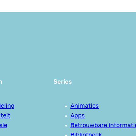
n
Series
eling
Animaties
teit
Apps
sie
Betrouwbare informati
Bibliotheek