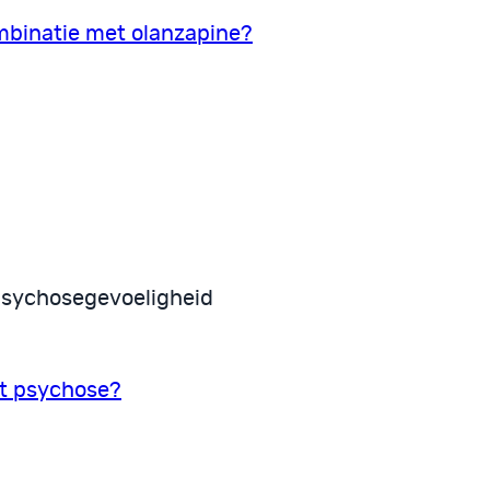
ombinatie met olanzapine?
psychosegevoeligheid
ot psychose?