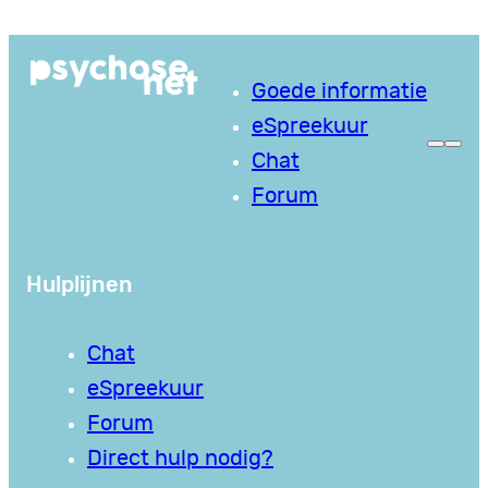
Ga
naar
Goede informatie
de
eSpreekuur
inhoud
Chat
Forum
Hulplijnen
Chat
eSpreekuur
Forum
Direct hulp nodig?