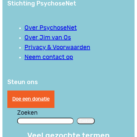
Stichting PsychoseNet
Over PsychoseNet
Over Jim van Os
Privacy & Voorwaarden
Neem contact op
Steun ons
Doe een donatie
Zoeken
Zoeken
Veel gezochte termen