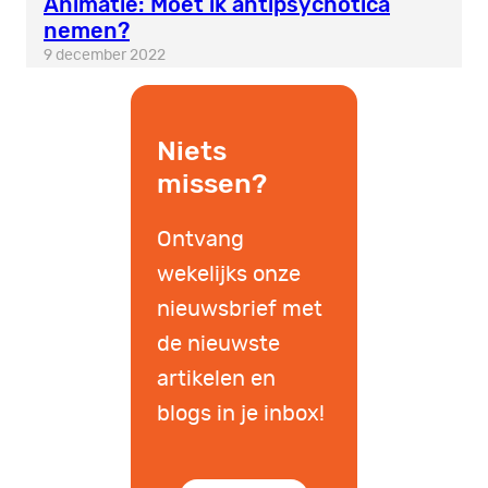
Animatie: Moet ik antipsychotica
nemen?
9 december 2022
Niets
missen?
Ontvang
wekelijks onze
nieuwsbrief met
de nieuwste
artikelen en
blogs in je inbox!