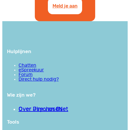
Meld je aan
Hulplijnen
Chatten
eSpreekuur
Forum
Direct hulp nodig?
Wie zijn we?
Over PsychoseNet
Over Jim van Os
Tools