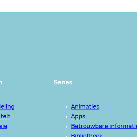
n
Series
eling
Animaties
teit
Apps
sie
Betrouwbare informati
Bibliotheek