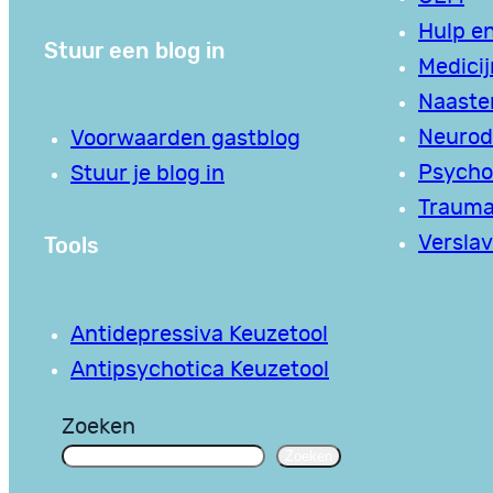
Hulp en
Stuur een blog in
Medici
Naaste
Neurodi
Voorwaarden gastblog
Psycho
Stuur je blog in
Traum
Tools
Verslav
Antidepressiva Keuzetool
Antipsychotica Keuzetool
Zoeken
Zoeken