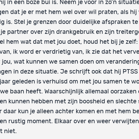
hij in een boze bui is. Neem je voor in zo’n situati
en dat je er met hem wel over wil praten, als hij
ig is. Stel je grenzen door duidelijke afspraken 
je partner over zijn drankgebruik en zijn treiter
el hem wat dat met jou doet, houd het bij je zelf:
 van, ik word er verdrietig van, ik zie dat het verv
 jou, wat kunnen we samen doen om veranderin
gen in deze situatie. Je schrijft ook dat hij PTSS
jaar geleden is verhuisd om met jou samen te w
we baan heeft. Waarschijnlijk allemaal oorzaken 
n kunnen hebben met zijn boosheid en slechte 
 daar kun je alleen achter komen en met hem b
en rustig moment. Elkaar over en weer verwijte
t niet.