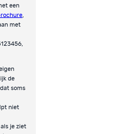
met een
brochure
,
gaan met
 5123456,
 eigen
ijk de
k dat soms
pt niet
ls je ziet