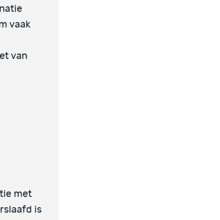
natie
em vaak
et van
atie met
rslaafd is