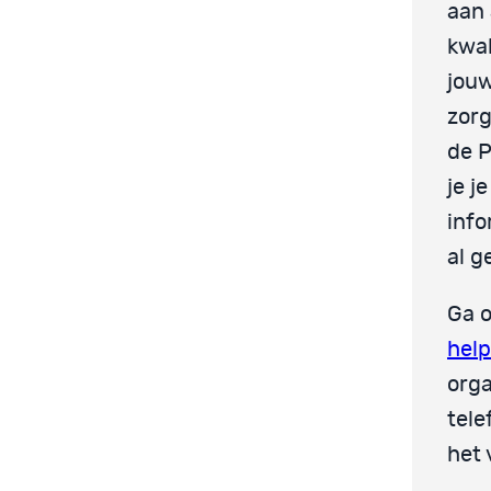
aan 
kwal
jouw
zorg
de P
je j
info
al g
Ga o
help
orga
tele
het 