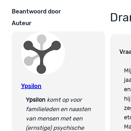
Beantwoord door
Dra
Auteur
Vra
Mi
ja
Ypsilon
en
hi
Ypsilon
komt op voor
ze
familieleden en naasten
et
van mensen met een
Ma
(ernstige) psychische