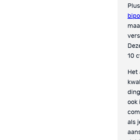
Plus
bipo
maar
vers
Deze
10 c
Het 
kwal
ding
ook 
comb
als 
aans