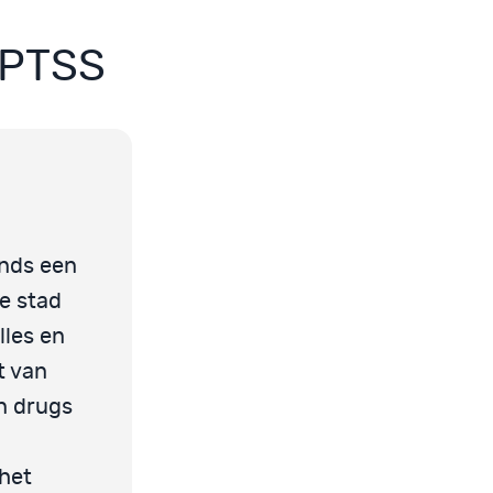
n PTSS
nds een
we stad
lles en
at van
an drugs
 het