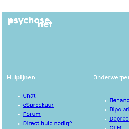
Ga
naar
de
inhoud
Hulplijnen
Onderwerpe
Chat
Behand
eSpreekuur
Bipolari
Forum
Depres
Direct hulp nodig?
GEM