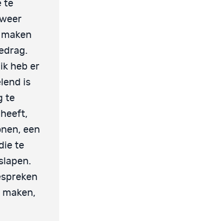
e te
 weer
te maken
gedrag.
 ik heb er
elend is
g te
 heeft,
onen, een
die te
slapen.
espreken
n maken,