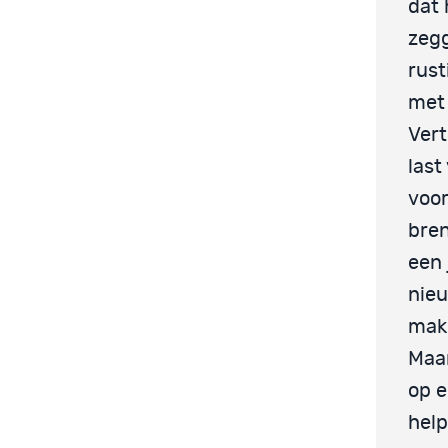
dat 
zegg
rust
met 
Vert
last
voor
bren
een 
nieu
make
Maar
op e
help