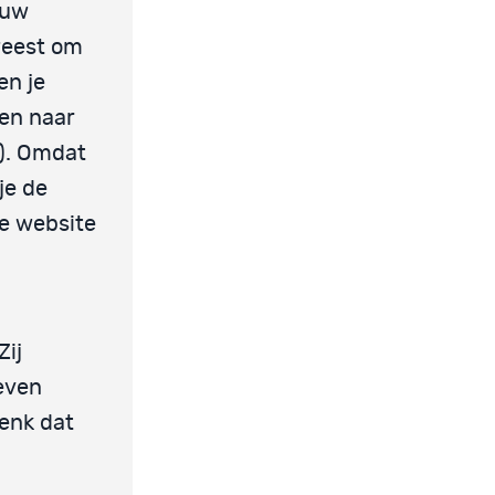
ouw
eweest om
en je
zen naar
). Omdat
je de
ie website
Zij
even
denk dat