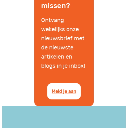
missen?
Ontvang
wekelijks onze
nieuwsbrief met
de nieuwste
artikelen en
blogs in je inbox!
Meld je aan