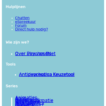
Hulplijnen
Chatten
eSpreekuur
Forum
Direct hulp nodig?
Wie zijn we?
Over PsychoseNet
Over Jim van Os
Tools
Antipsychotica Keuzetool
Antidepressiva Keuzetool
Series
Animaties
Apps
Bibliotheek
Goede informatie
Kennisbank
Mini college’s
Podcasts
Reviews
Sociale Kaart