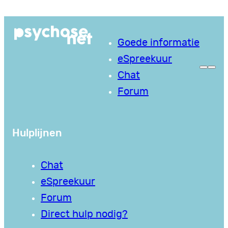
Ga
naar
Goede informatie
de
eSpreekuur
inhoud
Chat
Forum
Hulplijnen
Chat
eSpreekuur
Forum
Direct hulp nodig?