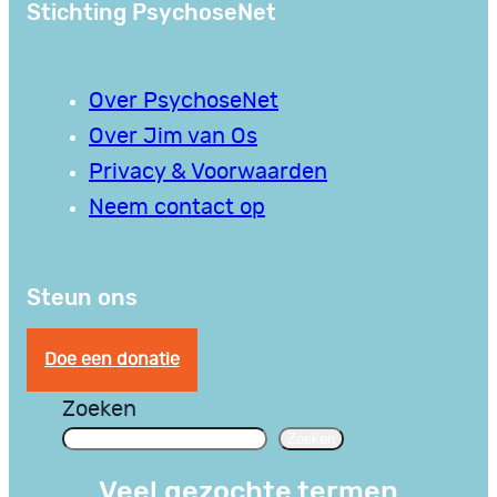
Stichting PsychoseNet
Over PsychoseNet
Over Jim van Os
Privacy & Voorwaarden
Neem contact op
Steun ons
Doe een donatie
Zoeken
Zoeken
Veel gezochte termen