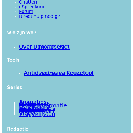
Chatten
eSpreekuur
Forum
Direct hulp nodig?
Wie zijn we?
Over PsychoseNet
Over Jim van Os
Tools
Antipsychotica Keuzetool
Antidepressiva Keuzetool
Series
Animaties
Apps
Bibliotheek
Goede informatie
Kennisbank
Mini college’s
Podcasts
Reviews
Sociale Kaart
Video’s
Vragenlijsten
Redactie