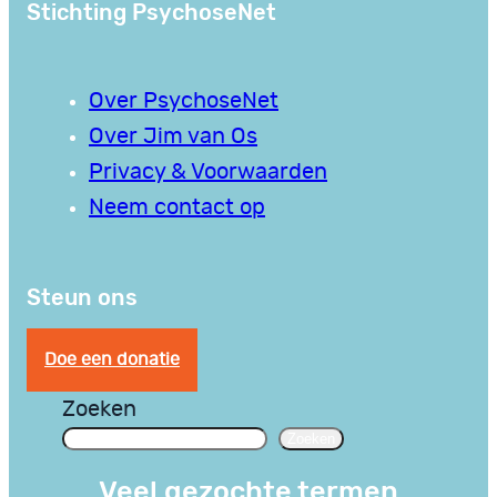
Stichting PsychoseNet
Over PsychoseNet
Over Jim van Os
Privacy & Voorwaarden
Neem contact op
Steun ons
Doe een donatie
Zoeken
Zoeken
Veel gezochte termen