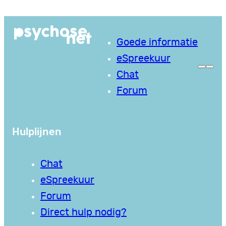
Ga
naar
Goede informatie
de
eSpreekuur
inhoud
Chat
Forum
Hulplijnen
Chat
eSpreekuur
Forum
Direct hulp nodig?