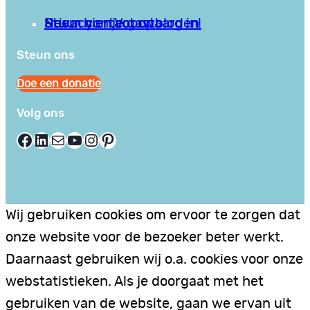
Privacy en Voorwaarden
Stuur hier je gastblog in!
Neem contact op
Steun ons
Doe een donatie
Volg ons
Facebook
LinkedIn
E-mail
YouTube
Instagram
Pinterest
Wij gebruiken cookies om ervoor te zorgen dat
onze website voor de bezoeker beter werkt.
Daarnaast gebruiken wij o.a. cookies voor onze
webstatistieken. Als je doorgaat met het
gebruiken van de website, gaan we ervan uit