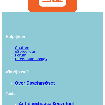
Hulplijnen
Chatten
eSpreekuur
Forum
Direct hulp nodig?
Wie zijn we?
Over PsychoseNet
Over Jim van Os
Tools
Antipsychotica Keuzetool
Antidepressiva Keuzetool