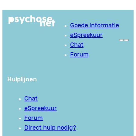
Ga
naar
Goede informatie
de
eSpreekuur
inhoud
Chat
Forum
Hulplijnen
Chat
eSpreekuur
Forum
Direct hulp nodig?