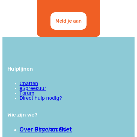
Meld je aan
Hulplijnen
Chatten
eSpreekuur
Forum
Direct hulp nodig?
Wie zijn we?
Over PsychoseNet
Over Jim van Os