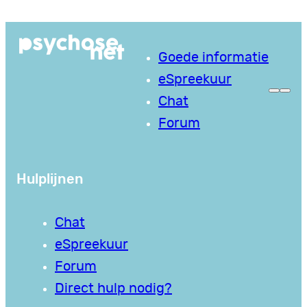
Ga
naar
Goede informatie
de
eSpreekuur
inhoud
Chat
Forum
Hulplijnen
Chat
eSpreekuur
Forum
Direct hulp nodig?