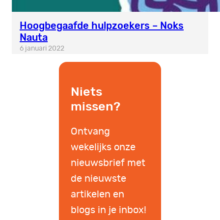
Hoogbegaafde hulpzoekers – Noks
Nauta
6 januari 2022
Niets
missen?
Ontvang
wekelijks onze
nieuwsbrief met
de nieuwste
artikelen en
blogs in je inbox!