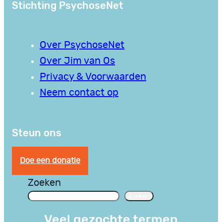
Stichting PsychoseNet
Over PsychoseNet
Over Jim van Os
Privacy & Voorwaarden
Neem contact op
Steun ons
Doe een donatie
Zoeken
Zoeken
Veel gezochte termen