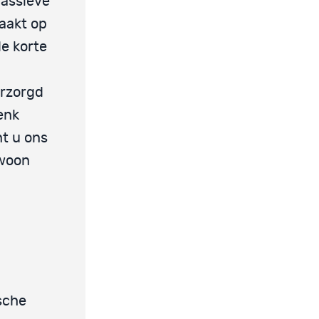
passieve
maakt op
de korte
.
erzorgd
enk
nt u ons
ewoon
sche