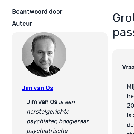
Beantwoord door
Gro
Auteur
pas
Vra
Mi
Jim van Os
he
Jim van Os
is een
20
herstelgerichte
is
psychiater, hoogleraar
de
psychiatrische