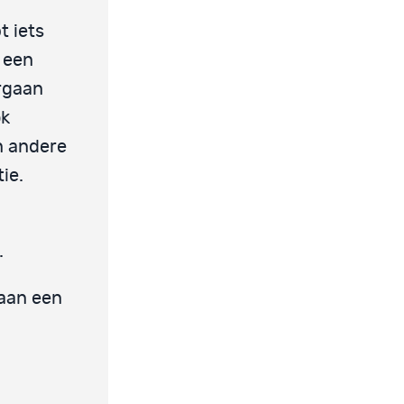
t iets
 een
orgaan
ok
n andere
ie.
.
 aan een