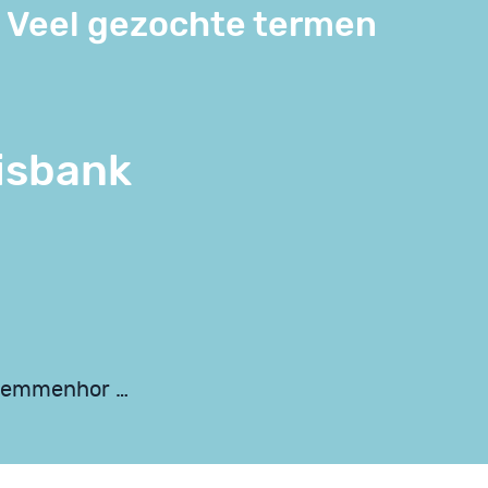
Veel gezochte termen
isbank
 stemmenhor …