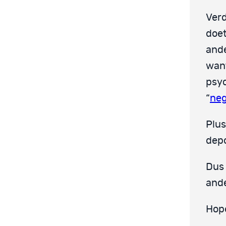
Verd
doet
ande
want
psyc
“
ne
Plus
depo
Dus 
ande
Hope