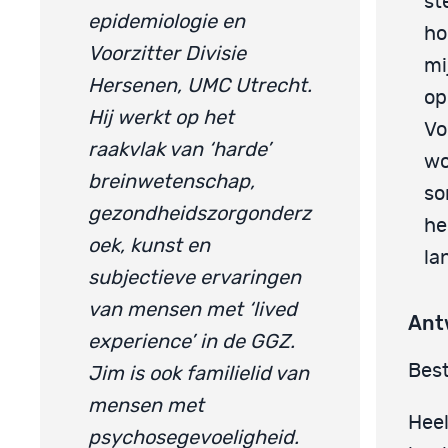
st
epidemiologie en
ho
Voorzitter Divisie
mi
Hersenen, UMC Utrecht.
op
Hij werkt op het
Vo
raakvlak van ‘harde’
wo
breinwetenschap,
so
gezondheidszorgonderz
he
oek, kunst en
la
subjectieve ervaringen
van mensen met ‘lived
Ant
experience’ in de GGZ.
Best
Jim is ook familielid van
mensen met
Hee
psychosegevoeligheid.