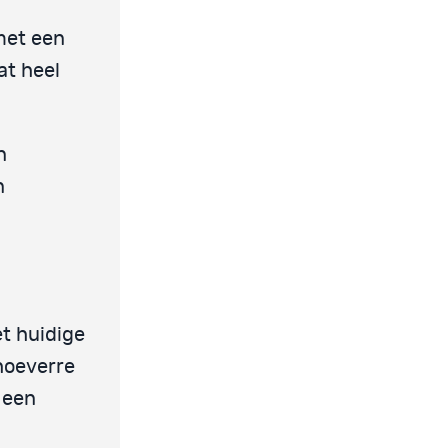
met een
at heel
n
n
t huidige
hoeverre
 een