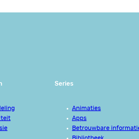
n
Series
eling
Animaties
teit
Apps
sie
Betrouwbare informati
Bibliotheek