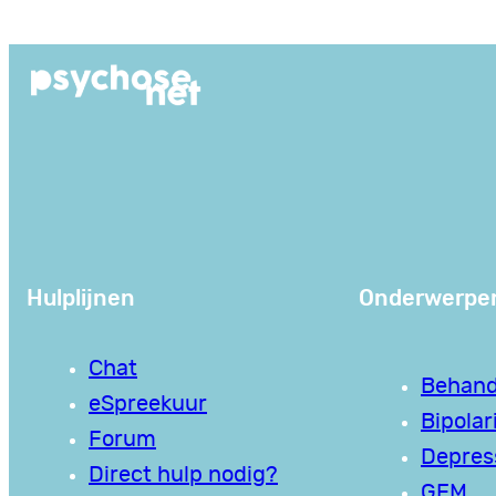
Ga
naar
de
inhoud
Hulplijnen
Onderwerpe
Chat
Behand
eSpreekuur
Bipolari
Forum
Depres
Direct hulp nodig?
GEM