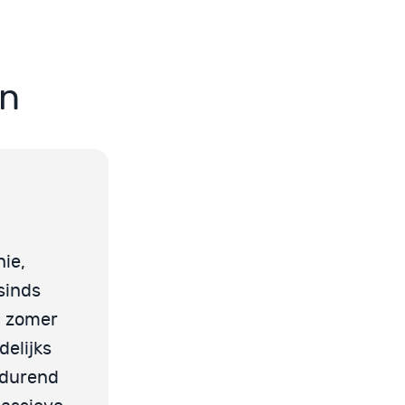
en
nie,
sinds
n zomer
delijks
tdurend