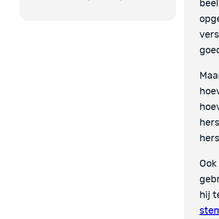
beel
opg
vers
goe
Maar
hoev
hoev
hers
hers
Ook 
gebr
hij 
ste