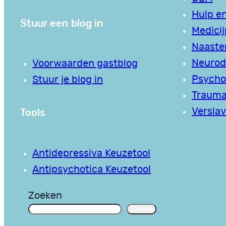
Hulp en
Stuur een blog in
Medici
Naaste
Neurodi
Voorwaarden gastblog
Psycho
Stuur je blog in
Traum
Tools
Verslav
Antidepressiva Keuzetool
Antipsychotica Keuzetool
Zoeken
Zoeken