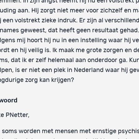
emmen. In zijn angst neemt hij nu een volstrekt 
uding aan. Hij zorgt niet meer voor zichzelf en 
j een volstrekt zieke indruk. Er zijn al verschillen
names geweest, dat heeft geen resultaat gehad
lgens mij hoort hij nu in een instelling waar hij v
rdt en hij veilig is. Ik maak me grote zorgen en d
ms, dat ik er zelf helemaal aan onderdoor ga. Ku
lpen, is er niet een plek in Nederland waar hij g
ngdurige zorg kan krijgen?
woord
e PNetter,
l soms worden met mensen met ernstige psychi