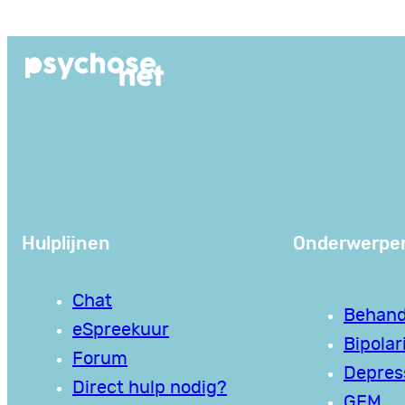
Ga
naar
de
inhoud
Hulplijnen
Onderwerpe
Chat
Behand
eSpreekuur
Bipolari
Forum
Depres
Direct hulp nodig?
GEM