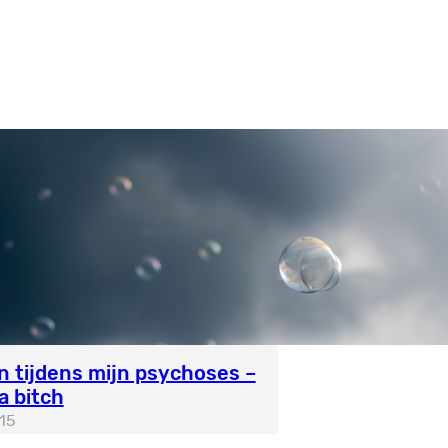
n tijdens mijn psychoses –
a bitch
15