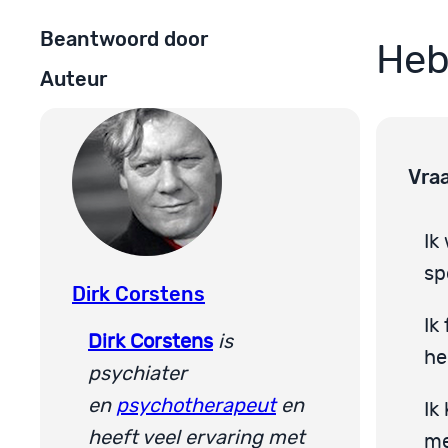
Beantwoord door
Heb
Auteur
Vra
Ik
sp
Dirk Corstens
Ik
Dirk Corstens
is
he
psychiater
en
psychotherapeut
en
Ik
heeft veel ervaring met
me