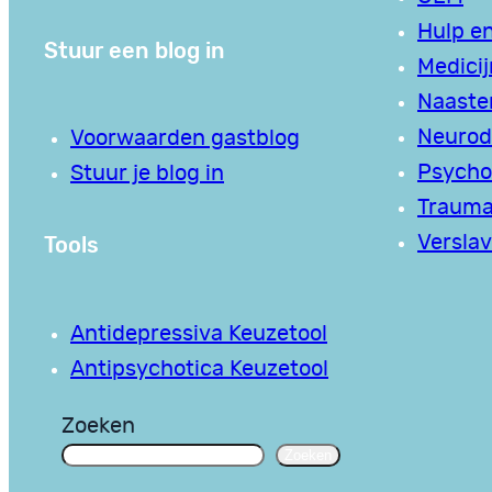
Hulp en
Stuur een blog in
Medici
Naaste
Neurodi
Voorwaarden gastblog
Psycho
Stuur je blog in
Traum
Tools
Verslav
Antidepressiva Keuzetool
Antipsychotica Keuzetool
Zoeken
Zoeken