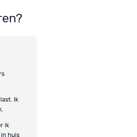
ren?
rs
ast. Ik
k.
r ik
in huis