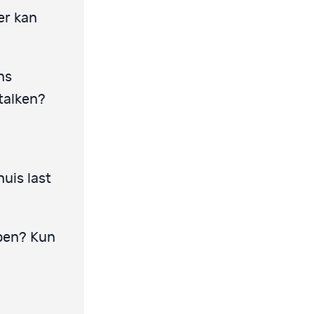
er kan
ns
stalken?
huis last
en? Kun