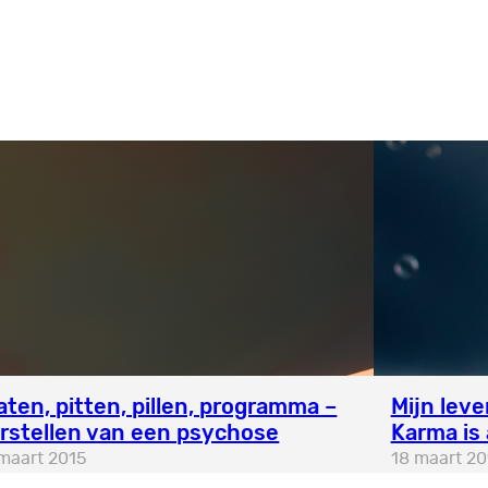
aten, pitten, pillen, programma –
Mijn leve
rstellen van een psychose
Karma is 
maart 2015
18 maart 20