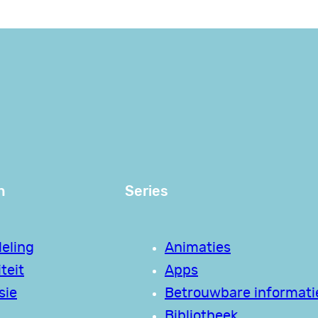
n
Series
eling
Animaties
teit
Apps
sie
Betrouwbare informati
Bibliotheek