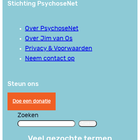
Stichting PsychoseNet
Over PsychoseNet
Over Jim van Os
Privacy & Voorwaarden
Neem contact op
Steun ons
Doe een donatie
Zoeken
Zoeken
Veel gezochte termen