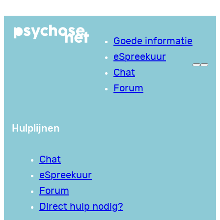
Ga
naar
Goede informatie
de
eSpreekuur
inhoud
Chat
Forum
Hulplijnen
Chat
eSpreekuur
Forum
Direct hulp nodig?