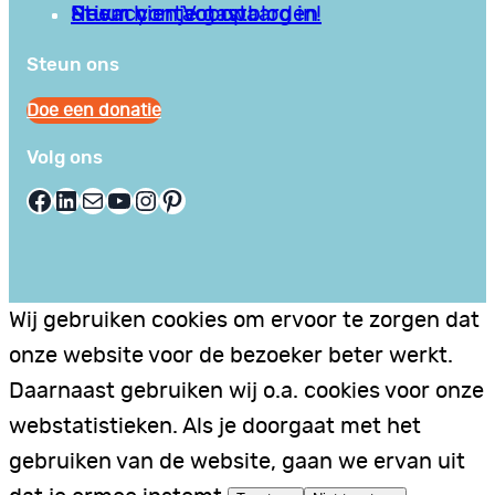
Privacy en Voorwaarden
Stuur hier je gastblog in!
Neem contact op
Steun ons
Doe een donatie
Volg ons
Facebook
LinkedIn
E-mail
YouTube
Instagram
Pinterest
Wij gebruiken cookies om ervoor te zorgen dat
onze website voor de bezoeker beter werkt.
Daarnaast gebruiken wij o.a. cookies voor onze
webstatistieken. Als je doorgaat met het
gebruiken van de website, gaan we ervan uit