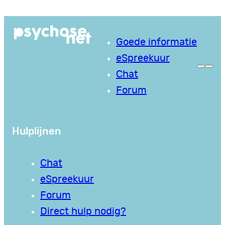
Ga
naar
Goede informatie
de
eSpreekuur
inhoud
Chat
Forum
Hulplijnen
Chat
eSpreekuur
Forum
Direct hulp nodig?