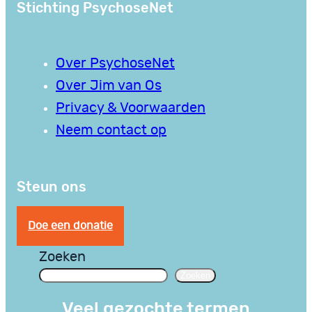
Stichting PsychoseNet
Over PsychoseNet
Over Jim van Os
Privacy & Voorwaarden
Neem contact op
Steun ons
Doe een donatie
Zoeken
Zoeken
Veel gezochte termen