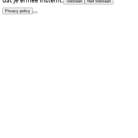
dat je ermee instemt.
Toestaan
Niet toestaan
Privacy policy