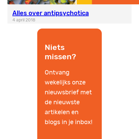
Alles over antipsychotica
4 april 2018
Niets
missen?
Ontvang
wekelijks onze
nieuwsbrief met
de nieuwste
artikelen en
blogs in je inbox!