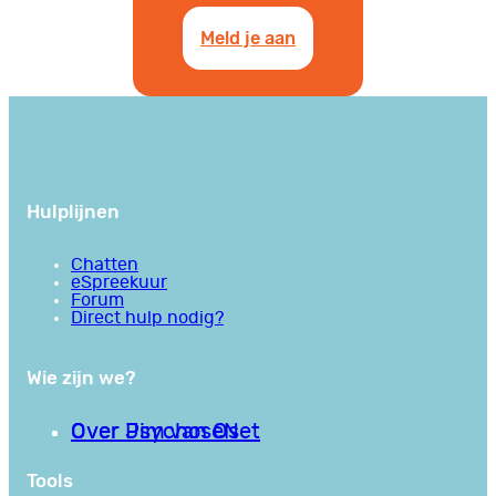
Meld je aan
Hulplijnen
Chatten
eSpreekuur
Forum
Direct hulp nodig?
Wie zijn we?
Over PsychoseNet
Over Jim van Os
Tools