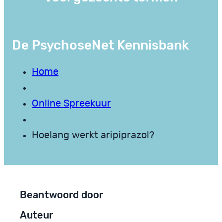
De PsychoseNet Kennisbank
Home
Online Spreekuur
Hoelang werkt aripiprazol?
Beantwoord door
Auteur