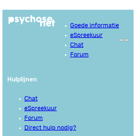
Ga
naar
Goede informatie
de
eSpreekuur
inhoud
Chat
Forum
Hulplijnen
Chat
eSpreekuur
Forum
Direct hulp nodig?