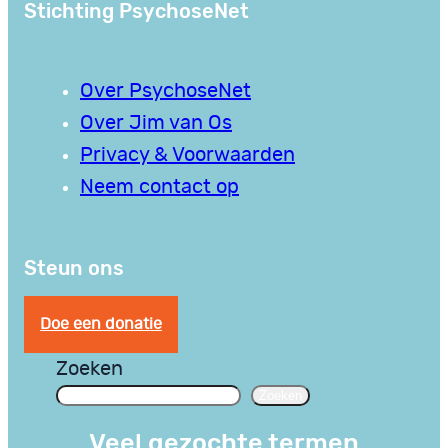
Stichting PsychoseNet
Over PsychoseNet
Over Jim van Os
Privacy & Voorwaarden
Neem contact op
Steun ons
Doe een donatie
Zoeken
Zoeken
Veel gezochte termen