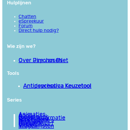
Hulplijnen
Chatten
eSpreekuur
Forum
Direct hulp nodig?
Wie zijn we?
Over PsychoseNet
Over Jim van Os
Tools
Antipsychotica Keuzetool
Antidepressiva Keuzetool
Series
Animaties
Apps
Bibliotheek
Goede informatie
Kennisbank
Mini college’s
Podcasts
Reviews
Sociale Kaart
Video’s
Vragenlijsten