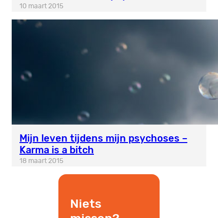
10 maart 2015
Mijn leven tijdens mijn psychoses –
Karma is a bitch
18 maart 2015
Niets