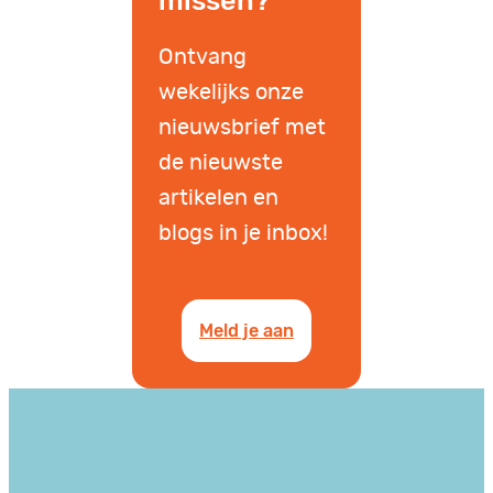
missen?
Ontvang
wekelijks onze
nieuwsbrief met
de nieuwste
artikelen en
blogs in je inbox!
Meld je aan