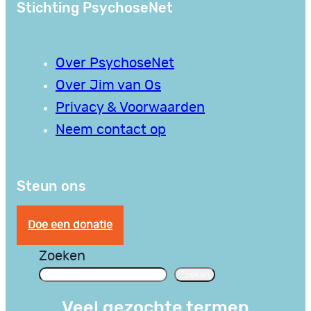
Stichting PsychoseNet
Over PsychoseNet
Over Jim van Os
Privacy & Voorwaarden
Neem contact op
Steun ons
Doe een donatie
Zoeken
Zoeken
Veel gezochte termen