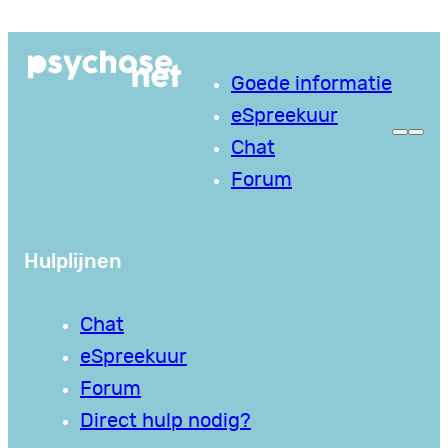
Ga
naar
Goede informatie
de
eSpreekuur
inhoud
Chat
Forum
Hulplijnen
Chat
eSpreekuur
Forum
Direct hulp nodig?