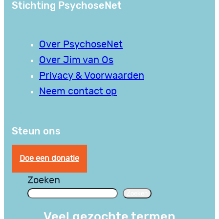
Stichting PsychoseNet
Over PsychoseNet
Over Jim van Os
Privacy & Voorwaarden
Neem contact op
Steun ons
Doe een donatie
Zoeken
Zoeken
Veel gezochte termen