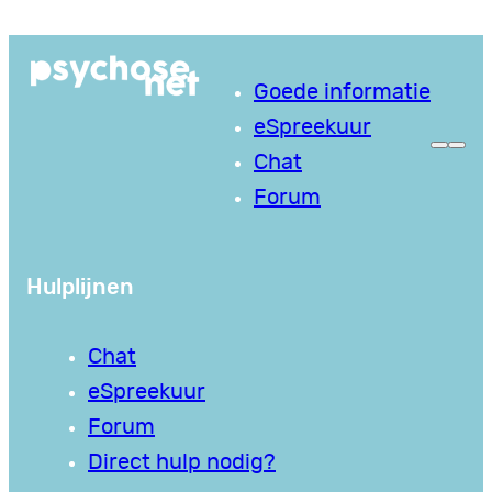
Ga
naar
Goede informatie
de
eSpreekuur
inhoud
Chat
Forum
Hulplijnen
Chat
eSpreekuur
Forum
Direct hulp nodig?