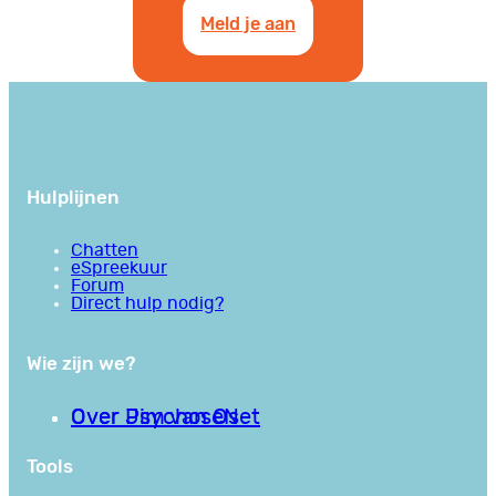
Meld je aan
Hulplijnen
Chatten
eSpreekuur
Forum
Direct hulp nodig?
Wie zijn we?
Over PsychoseNet
Over Jim van Os
Tools