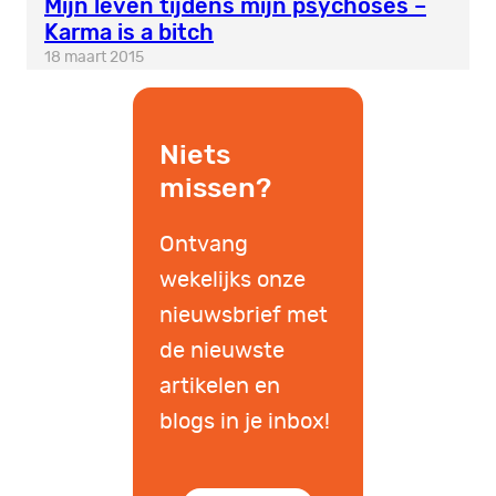
Mijn leven tijdens mijn psychoses –
Karma is a bitch
18 maart 2015
Niets
missen?
Ontvang
wekelijks onze
nieuwsbrief met
de nieuwste
artikelen en
blogs in je inbox!