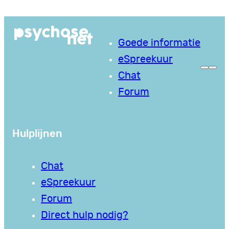
Ga
naar
Goede informatie
de
eSpreekuur
inhoud
Chat
Forum
Hulplijnen
Chat
eSpreekuur
Forum
Direct hulp nodig?