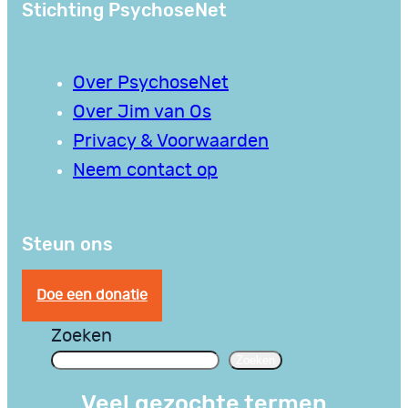
Stichting PsychoseNet
Over PsychoseNet
Over Jim van Os
Privacy & Voorwaarden
Neem contact op
Steun ons
Doe een donatie
Zoeken
Zoeken
Veel gezochte termen