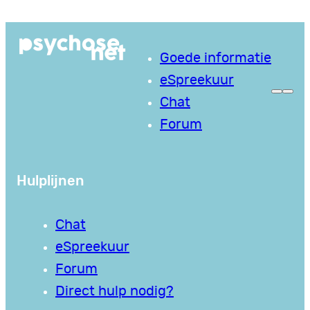
Ga
naar
Goede informatie
de
eSpreekuur
inhoud
Chat
Forum
Hulplijnen
Chat
eSpreekuur
Forum
Direct hulp nodig?