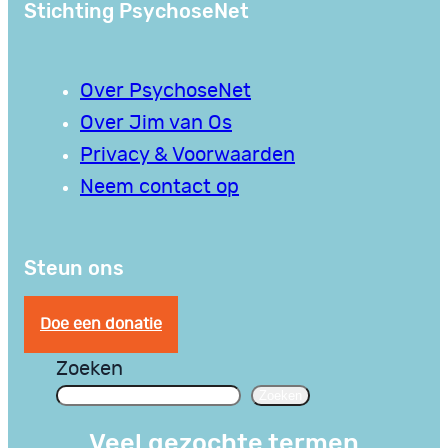
Stichting PsychoseNet
Over PsychoseNet
Over Jim van Os
Privacy & Voorwaarden
Neem contact op
Steun ons
Doe een donatie
Zoeken
Zoeken
Veel gezochte termen