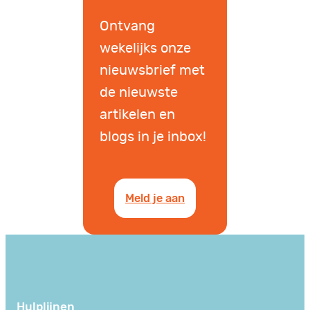
Ontvang
wekelijks onze
nieuwsbrief met
de nieuwste
artikelen en
blogs in je inbox!
Meld je aan
Hulplijnen