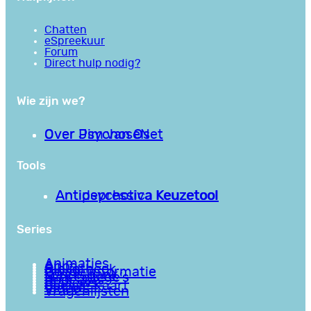
Chatten
eSpreekuur
Forum
Direct hulp nodig?
Wie zijn we?
Over PsychoseNet
Over Jim van Os
Tools
Antipsychotica Keuzetool
Antidepressiva Keuzetool
Series
Animaties
Apps
Bibliotheek
Goede informatie
Kennisbank
Mini college’s
Podcasts
Reviews
Sociale Kaart
Video’s
Vragenlijsten