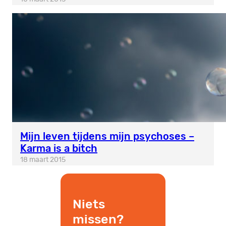
Mijn leven tijdens mijn psychoses –
Karma is a bitch
18 maart 2015
Niets
missen?