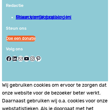
Redactie
Privacy en Voorwaarden
Stuur hier je gastblog in!
Neem contact op
Steun ons
Doe een donatie
Volg ons
Facebook
LinkedIn
E-mail
YouTube
Instagram
Pinterest
Wij gebruiken cookies om ervoor te zorgen dat
onze website voor de bezoeker beter werkt.
Daarnaast gebruiken wij o.a. cookies voor onze
webstatistieken. Als je doorgaat met het