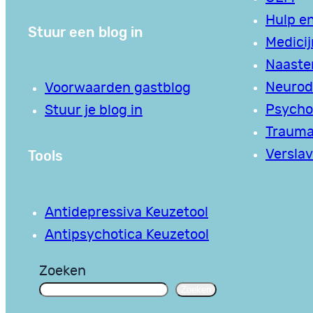
Hulp en
Stuur een blog in
Medici
Naaste
Neurodi
Voorwaarden gastblog
Psycho
Stuur je blog in
Traum
Tools
Verslav
Antidepressiva Keuzetool
Antipsychotica Keuzetool
Zoeken
Zoeken