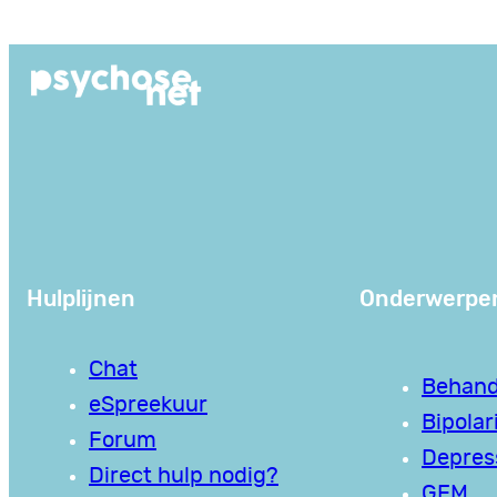
Ga
naar
de
inhoud
Hulplijnen
Onderwerpe
Chat
Behand
eSpreekuur
Bipolari
Forum
Depres
Direct hulp nodig?
GEM