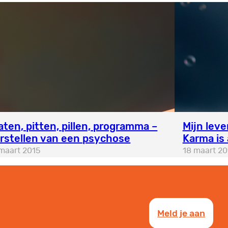
aten, pitten, pillen, programma –
Mijn leve
rstellen van een psychose
Karma is 
maart 2015
18 maart 20
Meld je aan