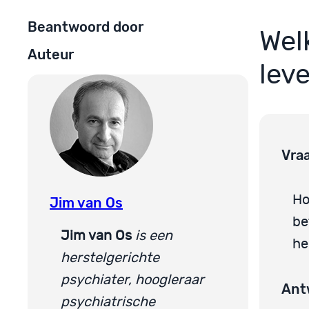
Beantwoord door
Wel
Auteur
lev
Vra
Ho
Jim van Os
be
Jim van Os
is een
he
herstelgerichte
psychiater, hoogleraar
Ant
psychiatrische