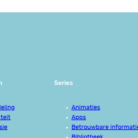
n
Series
eling
Animaties
teit
Apps
sie
Betrouwbare informati
Bibliotheek