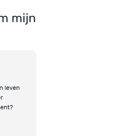
om mijn
n leven
er
ment?