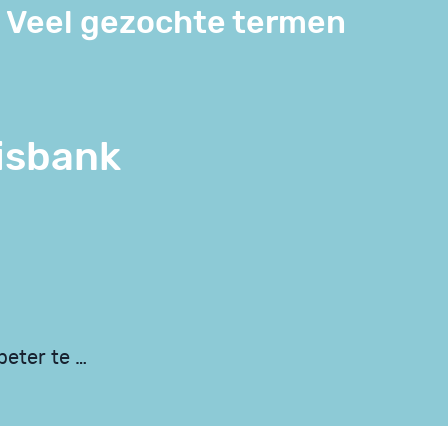
Veel gezochte termen
isbank
beter te …