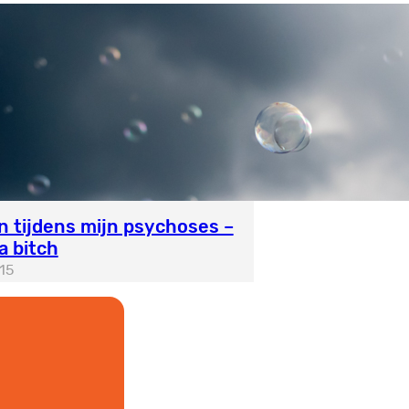
n tijdens mijn psychoses –
a bitch
15