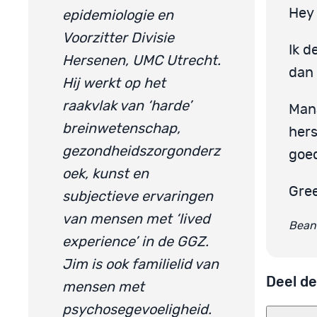
Hey 
epidemiologie en
Voorzitter Divisie
Ik d
Hersenen, UMC Utrecht.
dan
Hij werkt op het
raakvlak van ‘harde’
Mana
breinwetenschap,
hers
gezondheidszorgonderz
goed
oek, kunst en
Gre
subjectieve ervaringen
van mensen met ‘lived
Beant
experience’ in de GGZ.
Jim is ook familielid van
Deel de
mensen met
psychosegevoeligheid.