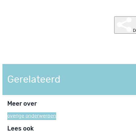
D
Gerelateerd
Meer over
overige onderwerpen
Lees ook