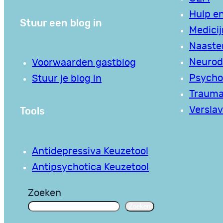
Hulp en
Stuur een blog in
Medici
Naaste
Neurodi
Voorwaarden gastblog
Psycho
Stuur je blog in
Traum
Tools
Verslav
Antidepressiva Keuzetool
Antipsychotica Keuzetool
Zoeken
Zoeken