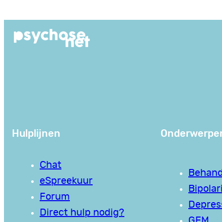
Ga
naar
de
inhoud
Hulplijnen
Onderwerpe
Chat
Behand
eSpreekuur
Bipolari
Forum
Depres
Direct hulp nodig?
GEM