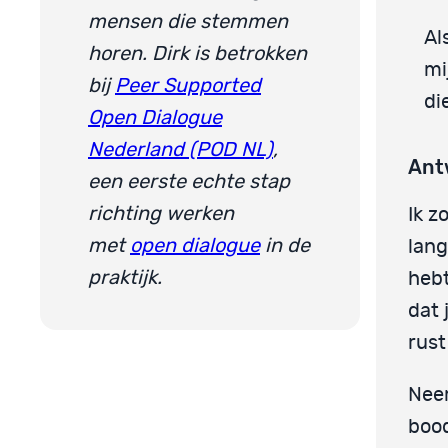
mensen die stemmen
Al
horen. Dirk is betrokken
mi
bij
Peer Supported
di
Open Dialogue
Nederland (POD NL)
,
Ant
een eerste echte stap
richting werken
Ik z
met
open dialogue
in de
lang
praktijk.
hebt
dat 
rust
Nee
boo