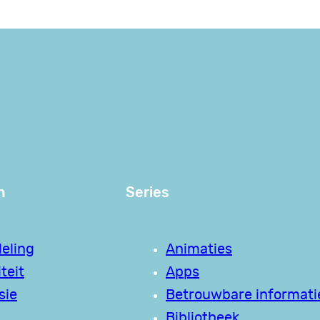
n
Series
eling
Animaties
teit
Apps
sie
Betrouwbare informati
Bibliotheek