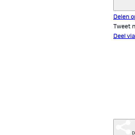
Delen o
Tweet n
Deel vi
D