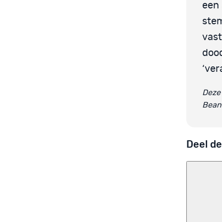
een 
stem
vast
dood
‘ver
Deze 
Beant
Deel de