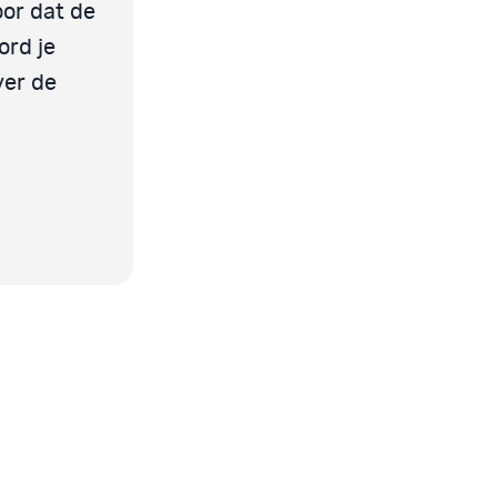
oor dat de
ord je
over de