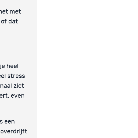
 het met
 of dat
je heel
eel stress
naal ziet
ert, even
ls een
verdrijft