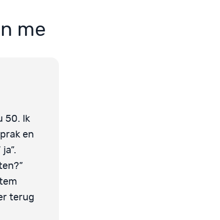
en me
 50. Ik
sprak en
ja”.
sten?”
 stem
er terug