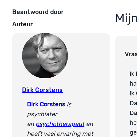
Beantwoord door
Mij
Auteur
Vra
Ik
ha
Dirk Corstens
ik
Da
Dirk Corstens
is
Da
psychiater
he
en
psychotherapeut
en
ge
heeft veel ervaring met