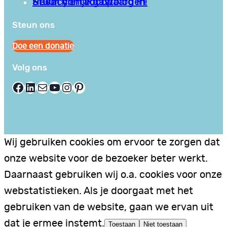
Privacy en Voorwaarden
Stuur hier je gastblog in!
Neem contact op
Steun ons
Doe een donatie
Volg ons
Facebook
LinkedIn
E-mail
YouTube
Instagram
Pinterest
Wij gebruiken cookies om ervoor te zorgen dat
onze website voor de bezoeker beter werkt.
Daarnaast gebruiken wij o.a. cookies voor onze
webstatistieken. Als je doorgaat met het
gebruiken van de website, gaan we ervan uit
dat je ermee instemt.
Toestaan
Niet toestaan