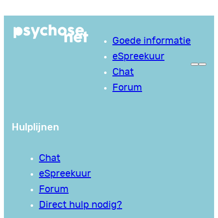
Ga
naar
Goede informatie
de
eSpreekuur
inhoud
Chat
Forum
Hulplijnen
Chat
eSpreekuur
Forum
Direct hulp nodig?