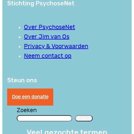
Stichting PsychoseNet
Over PsychoseNet
Over Jim van Os
Privacy & Voorwaarden
Neem contact op
Steun ons
Doe een donatie
Zoeken
Zoeken
Veel gezochte termen