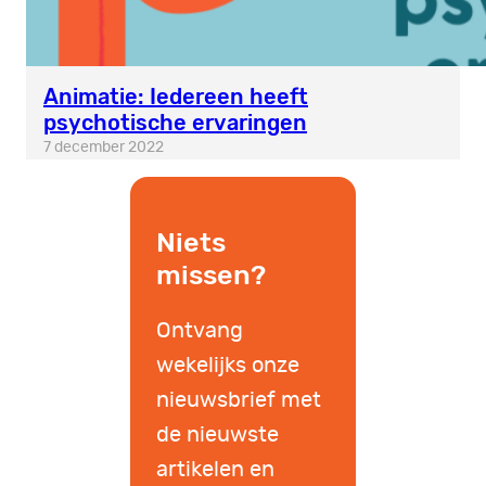
Animatie: Iedereen heeft
psychotische ervaringen
7 december 2022
Niets
missen?
Ontvang
wekelijks onze
nieuwsbrief met
de nieuwste
artikelen en