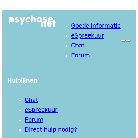
Ga
naar
Goede informatie
de
eSpreekuur
inhoud
Chat
Forum
Hulplijnen
Chat
eSpreekuur
Forum
Direct hulp nodig?