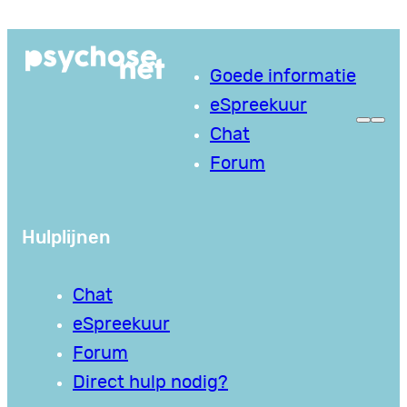
Ga
naar
Goede informatie
de
eSpreekuur
inhoud
Chat
Forum
Hulplijnen
Chat
eSpreekuur
Forum
Direct hulp nodig?