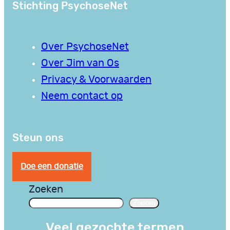
Stichting PsychoseNet
Over PsychoseNet
Over Jim van Os
Privacy & Voorwaarden
Neem contact op
Steun ons
Doe een donatie
Zoeken
Zoeken
Veel gezochte termen