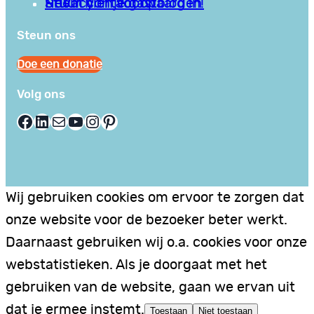
Privacy en Voorwaarden
Stuur hier je gastblog in!
Neem contact op
Steun ons
Doe een donatie
Volg ons
Facebook
LinkedIn
E-mail
YouTube
Instagram
Pinterest
Wij gebruiken cookies om ervoor te zorgen dat
onze website voor de bezoeker beter werkt.
Daarnaast gebruiken wij o.a. cookies voor onze
webstatistieken. Als je doorgaat met het
gebruiken van de website, gaan we ervan uit
dat je ermee instemt.
Toestaan
Niet toestaan