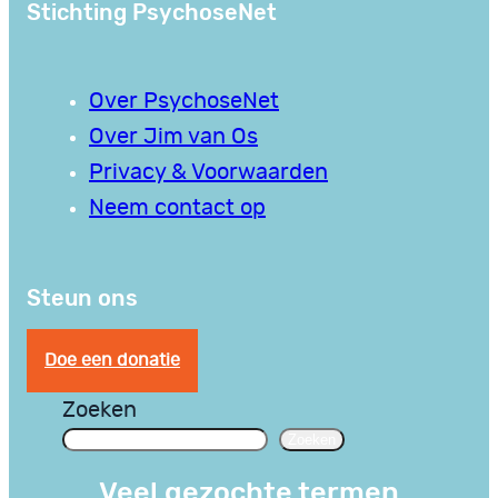
Stichting PsychoseNet
Over PsychoseNet
Over Jim van Os
Privacy & Voorwaarden
Neem contact op
Steun ons
Doe een donatie
Zoeken
Zoeken
Veel gezochte termen