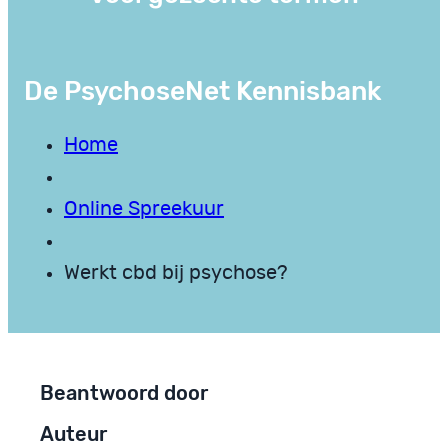
De PsychoseNet Kennisbank
Home
Online Spreekuur
Werkt cbd bij psychose?
Beantwoord door
Auteur