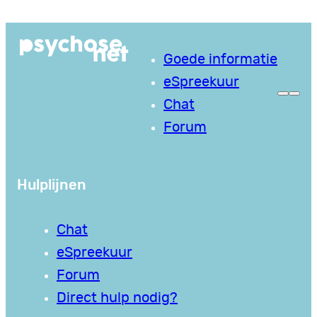
Ga
naar
Goede informatie
de
eSpreekuur
inhoud
Chat
Forum
Hulplijnen
Chat
eSpreekuur
Forum
Direct hulp nodig?