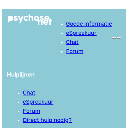
Ga
naar
Goede informatie
de
eSpreekuur
inhoud
Chat
Forum
Hulplijnen
Chat
eSpreekuur
Forum
Direct hulp nodig?