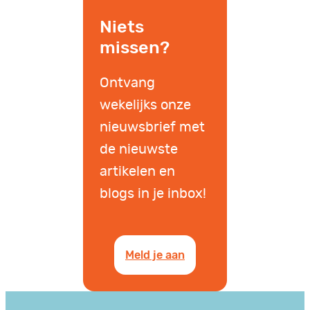
Niets
missen?
Ontvang
wekelijks onze
nieuwsbrief met
de nieuwste
artikelen en
blogs in je inbox!
Meld je aan