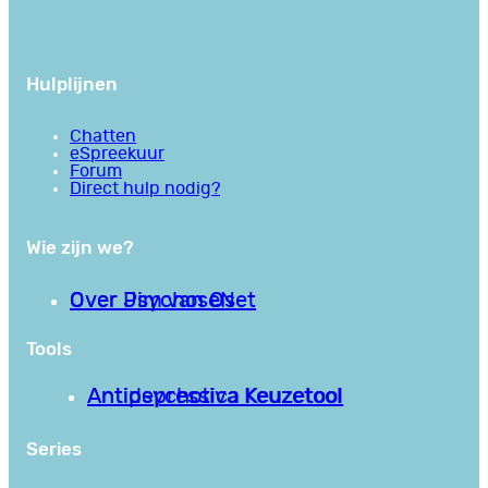
Hulplijnen
Chatten
eSpreekuur
Forum
Direct hulp nodig?
Wie zijn we?
Over PsychoseNet
Over Jim van Os
Tools
Antipsychotica Keuzetool
Antidepressiva Keuzetool
Series