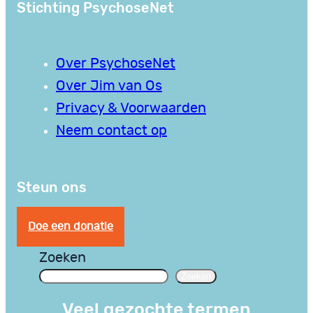
Stichting PsychoseNet
Over PsychoseNet
Over Jim van Os
Privacy & Voorwaarden
Neem contact op
Steun ons
Doe een donatie
Zoeken
Zoeken
Veel gezochte termen