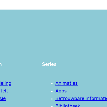
n
Series
eling
Animaties
teit
Apps
sie
Betrouwbare informati
Bibliotheek