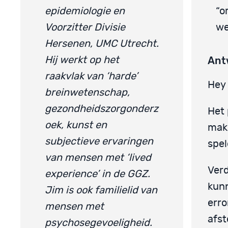
epidemiologie en
“o
Voorzitter Divisie
we
Hersenen, UMC Utrecht.
Ant
Hij werkt op het
raakvlak van ‘harde’
Hey 
breinwetenschap,
gezondheidszorgonderz
Het 
oek, kunst en
make
subjectieve ervaringen
spel
van mensen met ‘lived
Verd
experience’ in de GGZ.
kunn
Jim is ook familielid van
erro
mensen met
afst
psychosegevoeligheid.