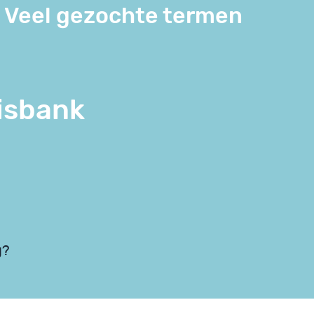
Veel gezochte termen
isbank
g?