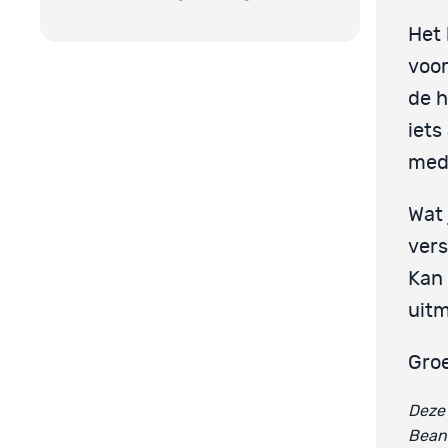
Het 
voor
de h
iets
medi
Wat 
vers
Kan 
uitm
Gro
Deze 
Bean