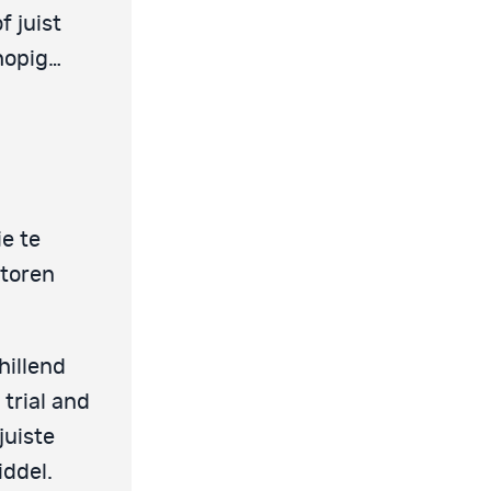
 juist
hopig…
ie te
ctoren
hillend
trial and
juiste
ddel.