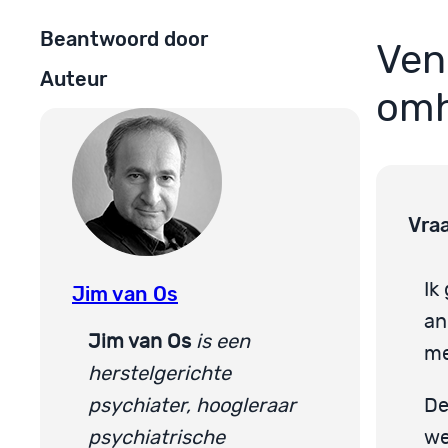
Beantwoord door
Ven
Auteur
om
Vra
Ik
Jim van Os
an
Jim van Os
is een
me
herstelgerichte
psychiater, hoogleraar
De
psychiatrische
we