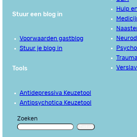
Hulp en
Stuur een blog in
Medici
Naaste
Neurodi
Voorwaarden gastblog
Psycho
Stuur je blog in
Traum
Tools
Verslav
Antidepressiva Keuzetool
Antipsychotica Keuzetool
Zoeken
Zoeken