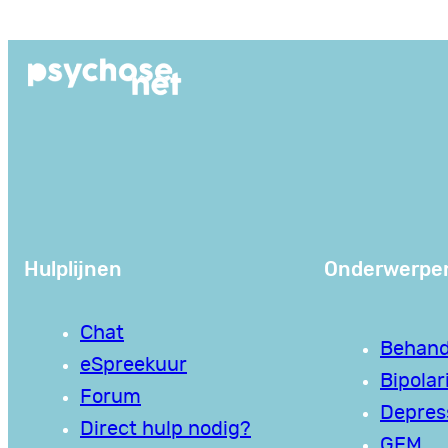
Ga
naar
de
inhoud
Hulplijnen
Onderwerpe
Chat
Behand
eSpreekuur
Bipolari
Forum
Depres
Direct hulp nodig?
GEM