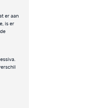
at er aan
, is er
 de
essiva.
verschil