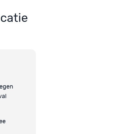
catie
tegen
val
wee