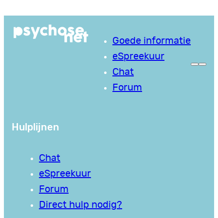
Ga
naar
Goede informatie
de
eSpreekuur
inhoud
Chat
Forum
Hulplijnen
Chat
eSpreekuur
Forum
Direct hulp nodig?