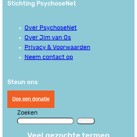
Stichting PsychoseNet
Over PsychoseNet
Over Jim van Os
Privacy & Voorwaarden
Neem contact op
Steun ons
Doe een donatie
Zoeken
Zoeken
Veel gezochte termen