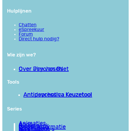
Hulplijnen
Chatten
eSpreekuur
Forum
Direct hulp nodig?
Wie zijn we?
Over PsychoseNet
Over Jim van Os
Tools
Antipsychotica Keuzetool
Antidepressiva Keuzetool
Series
Animaties
Apps
Bibliotheek
Goede informatie
Kennisbank
Mini college’s
Podcasts