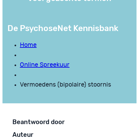
De PsychoseNet Kennisbank
Home
Online Spreekuur
Vermoedens (bipolaire) stoornis
Beantwoord door
Auteur