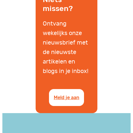
missen?
Ontvang
wekelijks onze
nieuwsbrief met
de nieuwste
artikelen en
blogs in je inbox!
Meld je aan