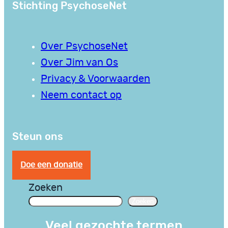
Stichting PsychoseNet
Over PsychoseNet
Over Jim van Os
Privacy & Voorwaarden
Neem contact op
Steun ons
Doe een donatie
Zoeken
Zoeken
Veel gezochte termen