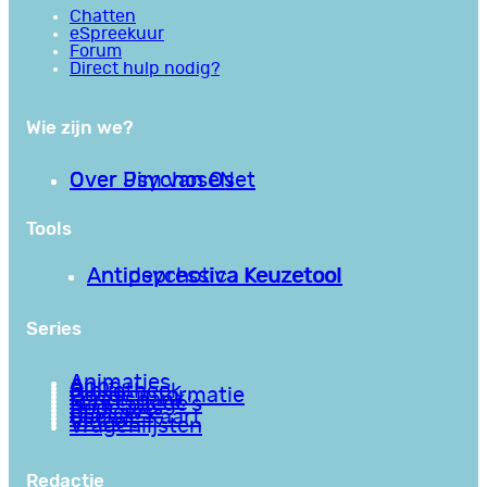
Chatten
eSpreekuur
Forum
Direct hulp nodig?
Wie zijn we?
Over PsychoseNet
Over Jim van Os
Tools
Antipsychotica Keuzetool
Antidepressiva Keuzetool
Series
Animaties
Apps
Bibliotheek
Goede informatie
Kennisbank
Mini college’s
Podcasts
Reviews
Sociale Kaart
Video’s
Vragenlijsten
Redactie