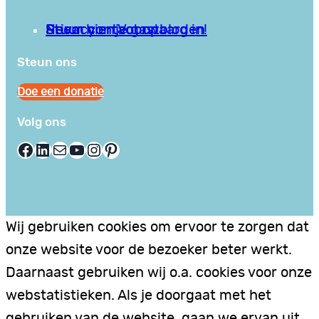
Privacy en Voorwaarden
Stuur hier je gastblog in!
Neem contact op
Steun ons
Doe een donatie
Volg ons
Facebook
LinkedIn
E-mail
YouTube
Instagram
Pinterest
Wij gebruiken cookies om ervoor te zorgen dat
onze website voor de bezoeker beter werkt.
Daarnaast gebruiken wij o.a. cookies voor onze
webstatistieken. Als je doorgaat met het
gebruiken van de website, gaan we ervan uit