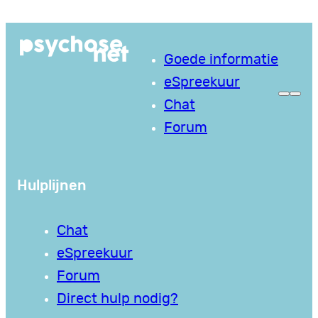
Ga
naar
Goede informatie
de
eSpreekuur
inhoud
Chat
Forum
Hulplijnen
Chat
eSpreekuur
Forum
Direct hulp nodig?