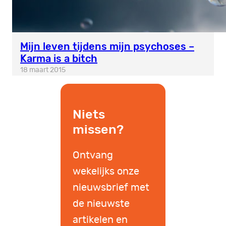
Mijn leven tijdens mijn psychoses –
Karma is a bitch
18 maart 2015
Niets
missen?
Ontvang
wekelijks onze
nieuwsbrief met
de nieuwste
artikelen en