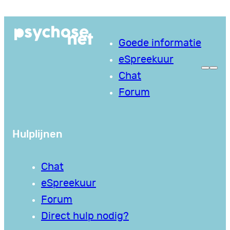
Ga
naar
Goede informatie
de
eSpreekuur
inhoud
Chat
Forum
Hulplijnen
Chat
eSpreekuur
Forum
Direct hulp nodig?