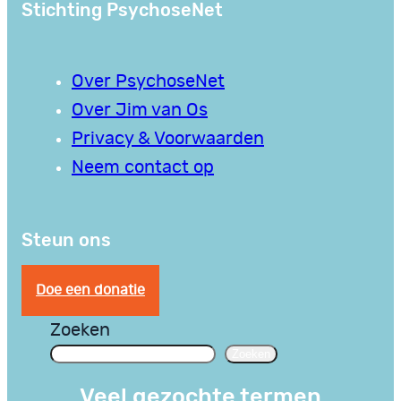
Stichting PsychoseNet
Over PsychoseNet
Over Jim van Os
Privacy & Voorwaarden
Neem contact op
Steun ons
Doe een donatie
Zoeken
Zoeken
Veel gezochte termen