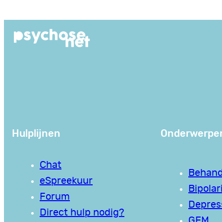
Ga
naar
de
inhoud
Hulplijnen
Onderwerpe
Chat
Behand
eSpreekuur
Bipolari
Forum
Depres
Direct hulp nodig?
GEM