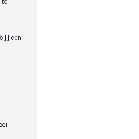
te
 jij een
eel