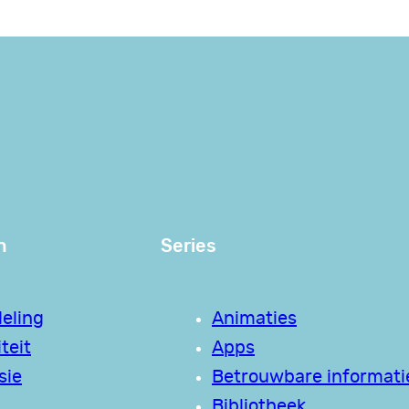
n
Series
eling
Animaties
teit
Apps
sie
Betrouwbare informati
Bibliotheek