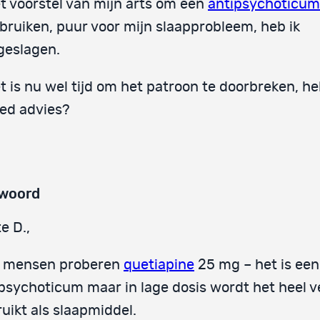
t voorstel van mijn arts om een
antipsychoticum
bruiken, puur voor mijn slaapprobleem, heb ik
geslagen.
t is nu wel tijd om het patroon te doorbreken, heb
ed advies?
woord
e D.,
l mensen proberen
quetiapine
25 mg – het is een
psychoticum maar in lage dosis wordt het heel v
uikt als slaapmiddel.