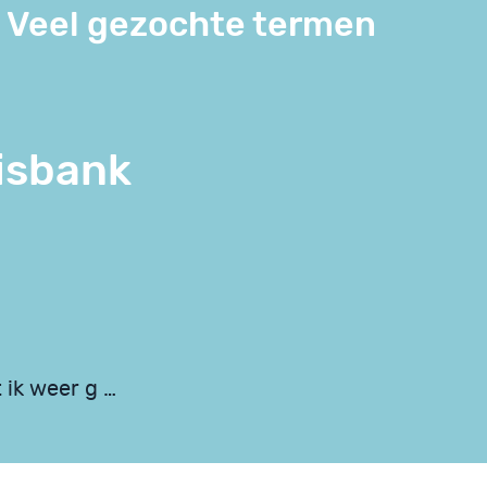
Veel gezochte termen
isbank
 ik weer g …