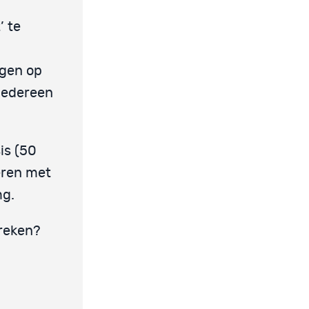
’ te
ngen op
 iedereen
is (50
ren met
g.
preken?