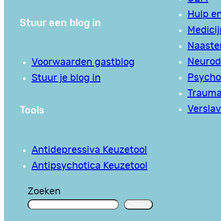
Hulp en
Stuur een blog in
Medici
Naaste
Neurodi
Voorwaarden gastblog
Psycho
Stuur je blog in
Traum
Tools
Verslav
Antidepressiva Keuzetool
Antipsychotica Keuzetool
Zoeken
Zoeken