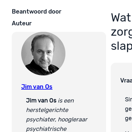
Beantwoord door
Wat
Auteur
zor
sla
Vra
Jim van Os
Si
Jim van Os
is een
ge
herstelgerichte
ge
psychiater, hoogleraar
psychiatrische