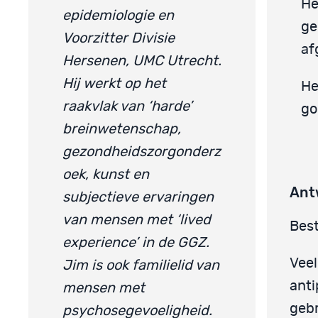
He
epidemiologie en
ge
Voorzitter Divisie
af
Hersenen, UMC Utrecht.
Hij werkt op het
He
raakvlak van ‘harde’
go
breinwetenschap,
gezondheidszorgonderz
oek, kunst en
Ant
subjectieve ervaringen
van mensen met ‘lived
Best
experience’ in de GGZ.
Vee
Jim is ook familielid van
anti
mensen met
gebr
psychosegevoeligheid.