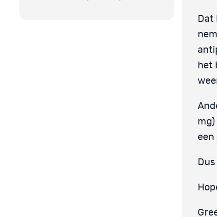
Dat 
neme
anti
het 
weer
Ande
mg)
een 
Dus 
Hope
Gre