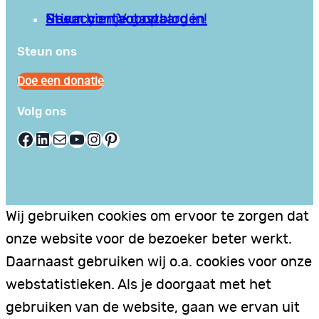
Privacy en Voorwaarden
Stuur hier je gastblog in!
Neem contact op
Steun ons
Doe een donatie
Volg ons
Facebook
LinkedIn
E-mail
YouTube
Instagram
Pinterest
Wij gebruiken cookies om ervoor te zorgen dat
onze website voor de bezoeker beter werkt.
Daarnaast gebruiken wij o.a. cookies voor onze
webstatistieken. Als je doorgaat met het
gebruiken van de website, gaan we ervan uit