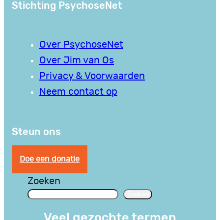
Stichting PsychoseNet
Over PsychoseNet
Over Jim van Os
Privacy & Voorwaarden
Neem contact op
Steun ons
Doe een donatie
Zoeken
Zoeken
Veel gezochte termen