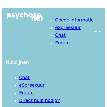
Ga
naar
Goede informatie
de
eSpreekuur
inhoud
Chat
Forum
Hulplijnen
Chat
eSpreekuur
Forum
Direct hulp nodig?