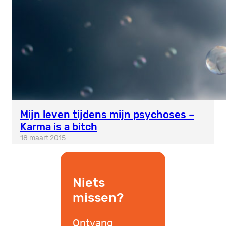
Mijn leven tijdens mijn psychoses –
Karma is a bitch
18 maart 2015
Niets
missen?
Ontvang