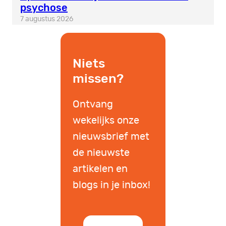
psychose
7 augustus 2026
Niets
missen?
Ontvang
wekelijks onze
nieuwsbrief met
de nieuwste
artikelen en
blogs in je inbox!