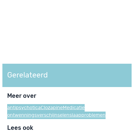
Gerelateerd
Meer over
antipsychotica
Clozapine
Medicatie
ontwenningsverschijnselen
slaapproblemen
Lees ook