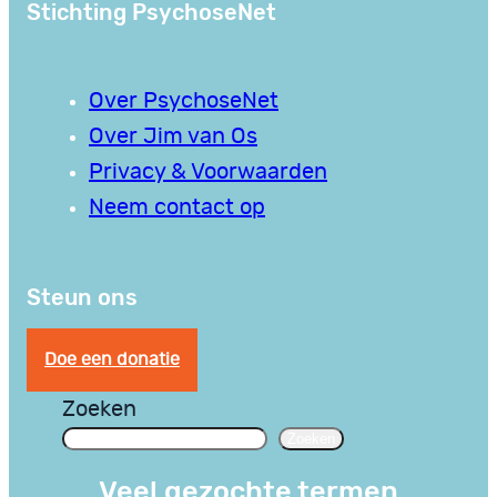
Stichting PsychoseNet
Over PsychoseNet
Over Jim van Os
Privacy & Voorwaarden
Neem contact op
Steun ons
Doe een donatie
Zoeken
Zoeken
Veel gezochte termen