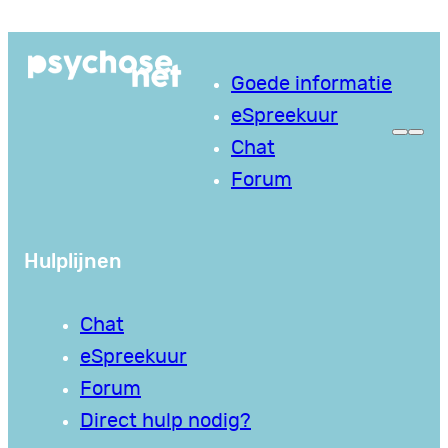
Ga
naar
Goede informatie
de
eSpreekuur
inhoud
Chat
Forum
Hulplijnen
Chat
eSpreekuur
Forum
Direct hulp nodig?