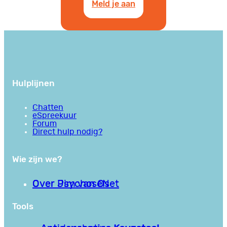
Meld je aan
Hulplijnen
Chatten
eSpreekuur
Forum
Direct hulp nodig?
Wie zijn we?
Over PsychoseNet
Over Jim van Os
Tools