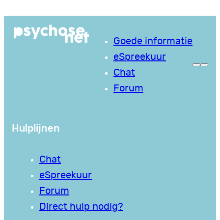
Ga
naar
Goede informatie
de
eSpreekuur
inhoud
Chat
Forum
Hulplijnen
Chat
eSpreekuur
Forum
Direct hulp nodig?