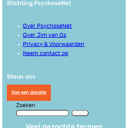
Stichting PsychoseNet
Over PsychoseNet
Over Jim van Os
Privacy & Voorwaarden
Neem contact op
Steun ons
Doe een donatie
Zoeken
Zoeken
Veel gezochte termen