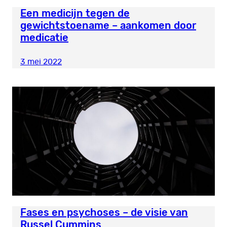
Een medicijn tegen de
gewichtstoename – aankomen door
medicatie
3 mei 2022
Fases en psychoses – de visie van
Russel Cummins