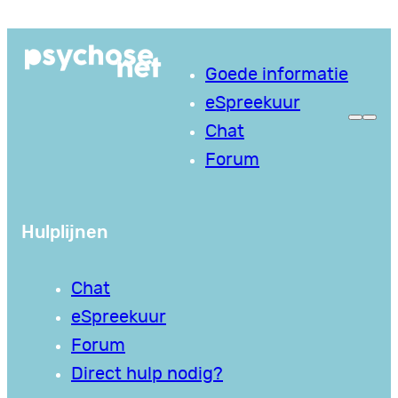
Ga
naar
Goede informatie
de
eSpreekuur
inhoud
Chat
Forum
Hulplijnen
Chat
eSpreekuur
Forum
Direct hulp nodig?