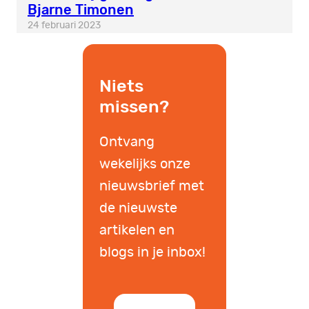
Bjarne Timonen
24 februari 2023
Niets
missen?
Ontvang
wekelijks onze
nieuwsbrief met
de nieuwste
artikelen en
blogs in je inbox!