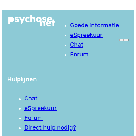
Ga
naar
Goede informatie
de
eSpreekuur
inhoud
Chat
Forum
Hulplijnen
Chat
eSpreekuur
Forum
Direct hulp nodig?