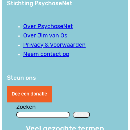
Stichting PsychoseNet
Over PsychoseNet
Over Jim van Os
Privacy & Voorwaarden
Neem contact op
Steun ons
Doe een donatie
Zoeken
Zoeken
Veel gezochte termen