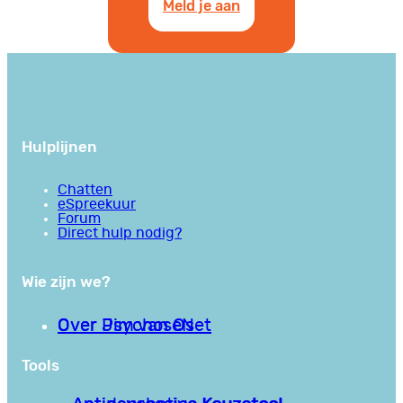
Meld je aan
Hulplijnen
Chatten
eSpreekuur
Forum
Direct hulp nodig?
Wie zijn we?
Over PsychoseNet
Over Jim van Os
Tools