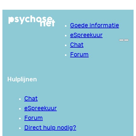
Ga
naar
Goede informatie
de
eSpreekuur
inhoud
Chat
Forum
Hulplijnen
Chat
eSpreekuur
Forum
Direct hulp nodig?