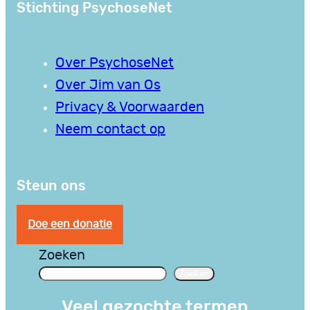
Stichting PsychoseNet
Over PsychoseNet
Over Jim van Os
Privacy & Voorwaarden
Neem contact op
Steun ons
Doe een donatie
Zoeken
Zoeken
Veel gezochte termen