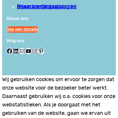
Privacy en Voorwaarden
Stuur hier je gastblog in!
Neem contact op
Steun ons
Doe een donatie
Volg ons
Facebook
LinkedIn
E-mail
YouTube
Instagram
Pinterest
Wij gebruiken cookies om ervoor te zorgen dat
onze website voor de bezoeker beter werkt.
Daarnaast gebruiken wij o.a. cookies voor onze
webstatistieken. Als je doorgaat met het
gebruiken van de website, gaan we ervan uit