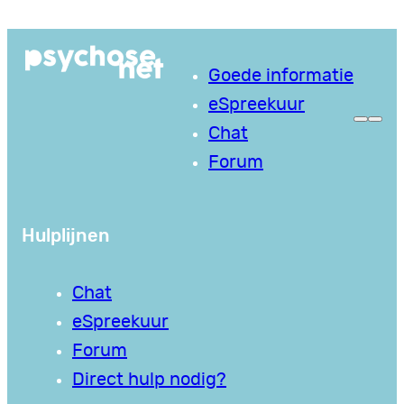
Ga
naar
Goede informatie
de
eSpreekuur
inhoud
Chat
Forum
Hulplijnen
Chat
eSpreekuur
Forum
Direct hulp nodig?