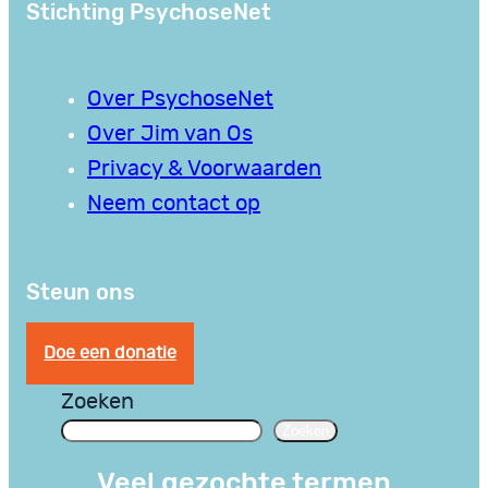
Stichting PsychoseNet
Over PsychoseNet
Over Jim van Os
Privacy & Voorwaarden
Neem contact op
Steun ons
Doe een donatie
Zoeken
Zoeken
Veel gezochte termen