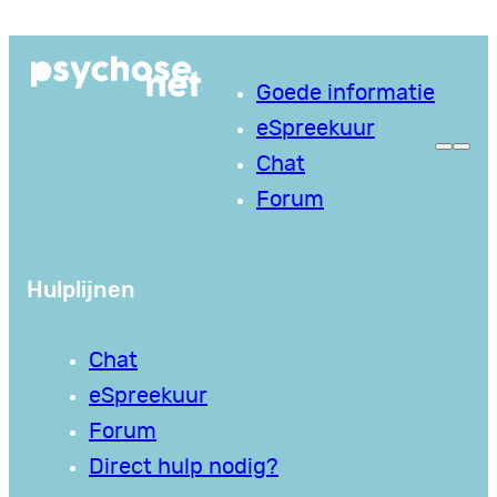
Ga
naar
Goede informatie
de
eSpreekuur
inhoud
Chat
Forum
Hulplijnen
Chat
eSpreekuur
Forum
Direct hulp nodig?