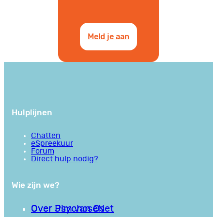
Meld je aan
Hulplijnen
Chatten
eSpreekuur
Forum
Direct hulp nodig?
Wie zijn we?
Over PsychoseNet
Over Jim van Os