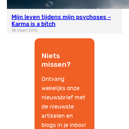
Mijn leven tijdens mijn psychoses –
Karma is a bitch
18 maart 2015
Niets
missen?
Ontvang
wekelijks onze
nieuwsbrief met
de nieuwste
artikelen en
blogs in je inbox!