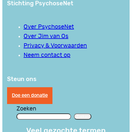
Stichting PsychoseNet
Over PsychoseNet
Over Jim van Os
Privacy & Voorwaarden
Neem contact op
Steun ons
Doe een donatie
Zoeken
Zoeken
Veel gezochte termen