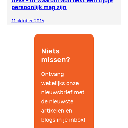
OMG – of waarom God best een tijdje
persoonlijk mag zijn
11 oktober 2016
Niets
missen?
Ontvang
wekelijks onze
nieuwsbrief met
de nieuwste
artikelen en
blogs in je inbox!