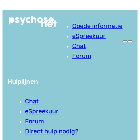
Ga
naar
Goede informatie
de
eSpreekuur
inhoud
Chat
Forum
Hulplijnen
Chat
eSpreekuur
Forum
Direct hulp nodig?