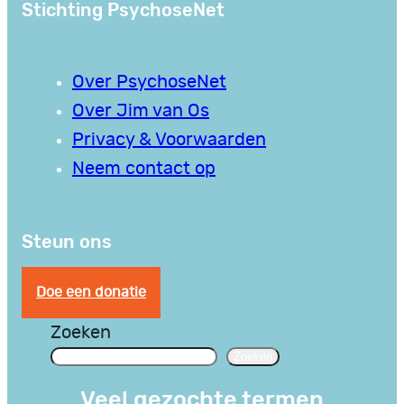
Stichting PsychoseNet
Over PsychoseNet
Over Jim van Os
Privacy & Voorwaarden
Neem contact op
Steun ons
Doe een donatie
Zoeken
Zoeken
Veel gezochte termen