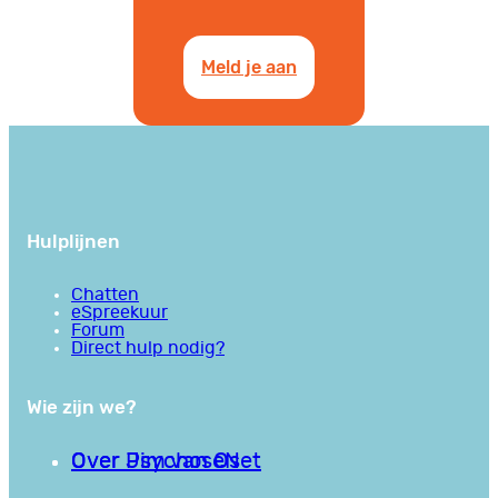
Meld je aan
Hulplijnen
Chatten
eSpreekuur
Forum
Direct hulp nodig?
Wie zijn we?
Over PsychoseNet
Over Jim van Os