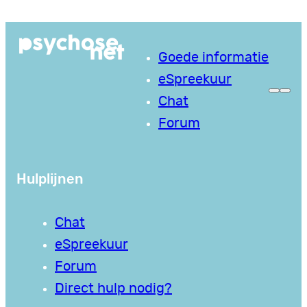
Ga
naar
Goede informatie
de
eSpreekuur
inhoud
Chat
Forum
Hulplijnen
Chat
eSpreekuur
Forum
Direct hulp nodig?