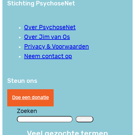
Stichting PsychoseNet
Over PsychoseNet
Over Jim van Os
Privacy & Voorwaarden
Neem contact op
Steun ons
Doe een donatie
Zoeken
Zoeken
Veel gezochte termen