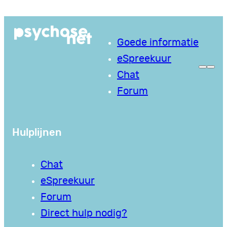
Ga
naar
Goede informatie
de
eSpreekuur
inhoud
Chat
Forum
Hulplijnen
Chat
eSpreekuur
Forum
Direct hulp nodig?